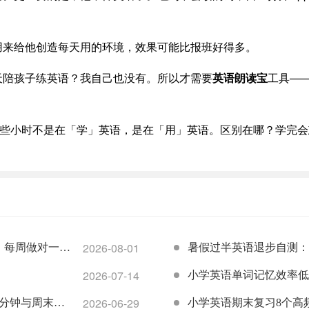
用来给他创造每天用的环境，效果可能比报班好得多。
天陪孩子练英语？我自己也没有。所以才需要
英语朗读宝
工具—
这些小时不是在「学」英语，是在「用」英语。区别在哪？学完
2026-08-01
，每周做对一件
暑假过半英语退步自测：
2026-07-14
退步区
小学英语单词记忆效率低
2026-06-29
5分钟与周末集
小学英语期末复习8个高