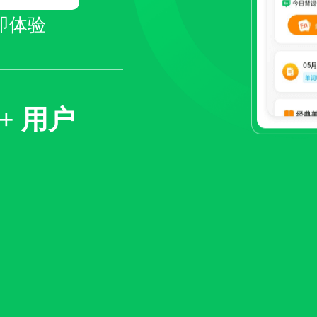
即体验
00+ 用户