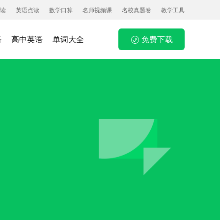
读
英语点读
数学口算
名师视频课
名校真题卷
教学工具
语
高中英语
单词大全
免费下载