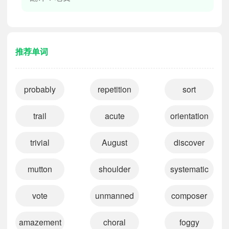
推荐单词
probably
repetition
sort
trail
acute
orientation
trivial
August
discover
mutton
shoulder
systematic
vote
unmanned
composer
amazement
choral
foggy