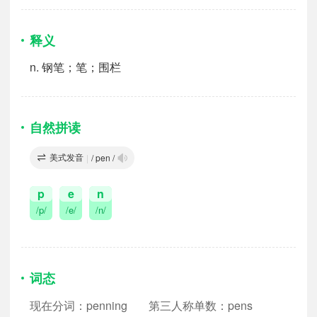
释义
n.
钢笔；笔；围栏
自然拼读
美式发音
|
/ pen /
p
e
n
/p/
/e/
/n/
词态
现在分词：penning
第三人称单数：pens