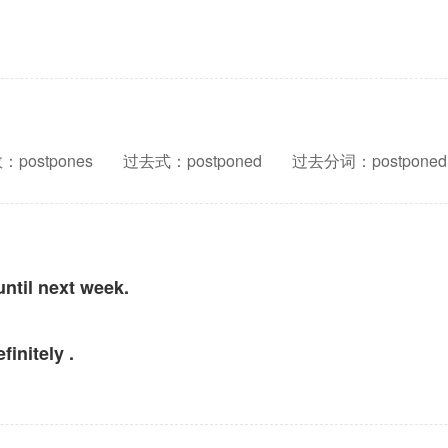
ostpones
过去式：postponed
过去分词：postponed
until next week.
finitely .