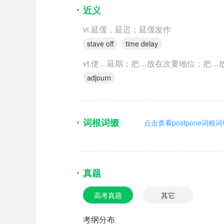
近义
vi.延缓，延迟；延缓发作
stave off
time delay
vt.使…延期；把…放在次要地位；把…
adjourn
词根词缀
点击查看postpone词根
真题
高考真题
其它
考纲分布