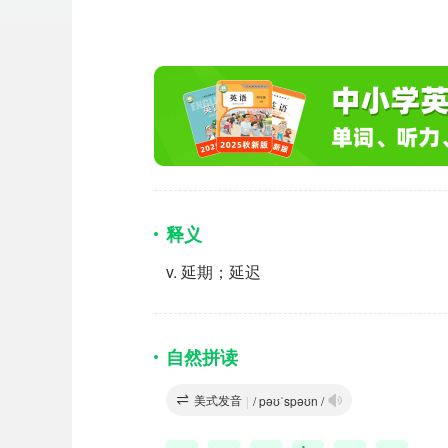
释义
v.
延期；延迟
自然拼读
美式发音
|
/ pəʊˈspəʊn /