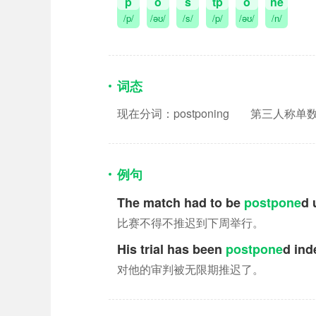
p
o
s
tp
o
ne
/p/
/əʊ/
/s/
/p/
/əʊ/
/n/
词态
现在分词：postponing
第三人称单数：p
例句
The match had to be
postpone
d 
比赛不得不推迟到下周举行。
His trial has been
postpone
d inde
对他的审判被无限期推迟了。