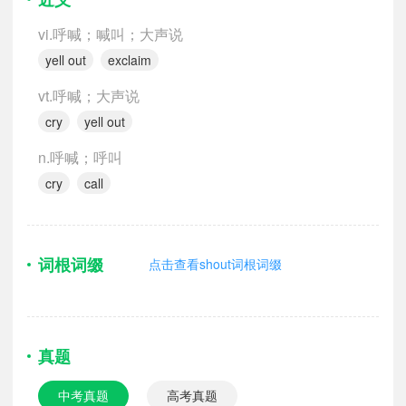
vi.呼喊；喊叫；大声说
yell out
exclaim
vt.呼喊；大声说
cry
yell out
n.呼喊；呼叫
cry
call
词根词缀
点击查看shout词根词缀
真题
中考真题
高考真题