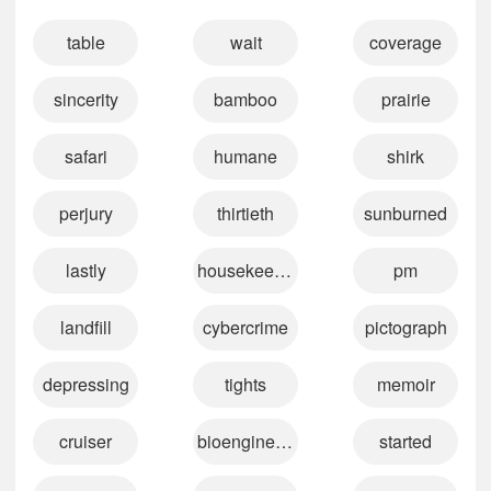
table
wait
coverage
sincerity
bamboo
prairie
safari
humane
shirk
perjury
thirtieth
sunburned
lastly
housekeeper
pm
landfill
cybercrime
pictograph
depressing
tights
memoir
cruiser
bioengineering
started