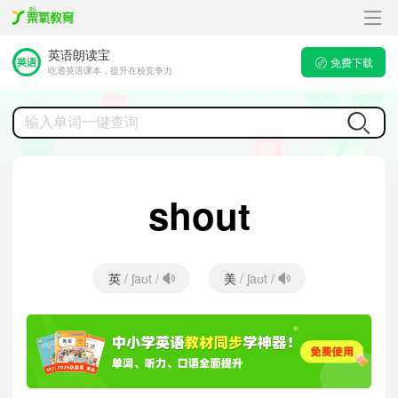
英语朗读宝
免费下载
吃透英语课本，提升在校竞争力
shout
英
美
/ ʃaʊt /
/ ʃaʊt /