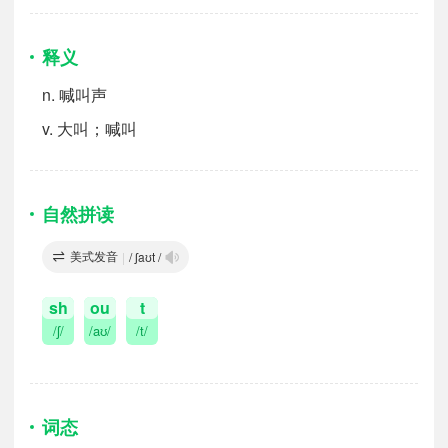
释义
n.
喊叫声
v.
大叫；喊叫
自然拼读
美式发音
|
/ ʃaʊt /
sh
ou
t
/ʃ/
/aʊ/
/t/
词态