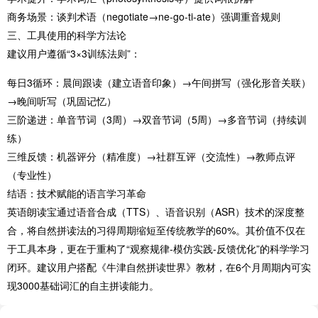
​商务场景​：谈判术语（negotiate→ne-go-ti-ate）强调重音规则
三、工具使用的科学方法论
建议用户遵循“3×3训练法则”：
​每日3循环​：晨间跟读（建立语音印象）→午间拼写（强化形音关联）
→晚间听写（巩固记忆）
​三阶递进​：单音节词（3周）→双音节词（5周）→多音节词（持续训
练）
​三维反馈​：机器评分（精准度）→社群互评（交流性）→教师点评
（专业性）
结语：技术赋能的语言学习革命
英语朗读宝通过语音合成（TTS）、语音识别（ASR）技术的深度整
合，将自然拼读法的习得周期缩短至传统教学的60%。其价值不仅在
于工具本身，更在于重构了“观察规律-模仿实践-反馈优化”的科学学习
闭环。建议用户搭配《牛津自然拼读世界》教材，在6个月周期内可实
现3000基础词汇的自主拼读能力。