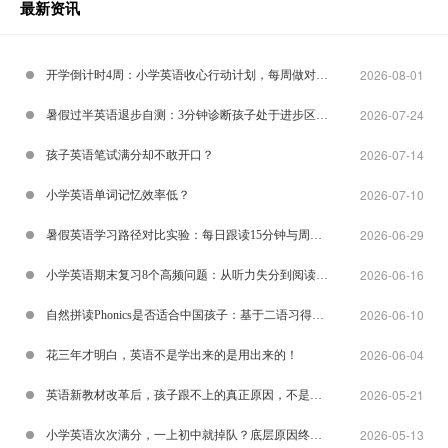
最新资讯
2026-08-01
开学倒计时4周：小学英语收心行动计划，每周做对一
2026-07-24
件事就够了
暑假过半英语退步自测：3分钟诊断孩子处于进步区还
2026-07-14
是退步区
孩子英语笔试满分却不敢开口？
2026-07-10
小学英语单词记忆效率低？
2026-06-29
暑假英语学习路径对比实验：每日跟读15分钟与周末
2026-06-16
集中补课的30天效果差异
小学英语期末复习8个高频问题：从听力失分到阅读提
2026-06-10
速的完整解答
自然拼读Phonics是否适合中国孩子：基于二语习得研
2026-06-04
究的实证分析
花三年才明白，英语不是学出来的是用出来的！
2026-05-21
英语新教材改革后，孩子跟不上的真正原因，不是教
2026-05-13
材变难了
小学英语次次满分，一上初中就掉队？底层原因终于