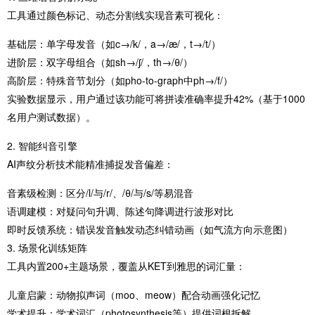
工具通过颜色标记、动态分割线实现音素可视化：
​基础层​：单字母发音（如c→/k/，a→/æ/，t→/t/）
​进阶层​：双字母组合（如sh→/ʃ/，th→/θ/）
​高阶层​：特殊音节划分（如pho-to-graph中ph→/f/）
实验数据显示，用户通过该功能可将拼读准确率提升42%（基于1000
名用户测试数据）。
2. 智能纠音引擎
AI声纹分析技术能精准捕捉发音偏差：
​音素级检测​：区分/l/与/r/、/θ/与/s/等易混音
​语调建模​：对疑问句升调、陈述句降调进行波形对比
​即时反馈系统​：错误发音触发动态纠错动画（如气流方向示意图）
3. 场景化训练矩阵
工具内置200+主题场景，覆盖从KET到雅思的词汇量：
​儿童启蒙​：动物拟声词（moo、meow）配合动画强化记忆
​学术提升​：学术词汇（photosynthesis等）提供词根拆解