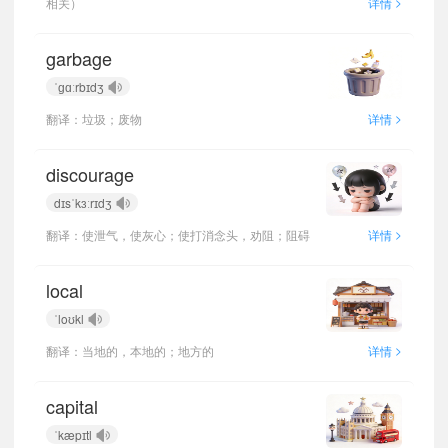
>
相关）
详情
garbage
ˈɡɑːrbɪdʒ
>
翻译：垃圾；废物
详情
discourage
dɪsˈkɜːrɪdʒ
>
翻译：使泄气，使灰心；使打消念头，劝阻；阻碍
详情
local
ˈloʊkl
>
翻译：当地的，本地的；地方的
详情
capital
ˈkæpɪtl