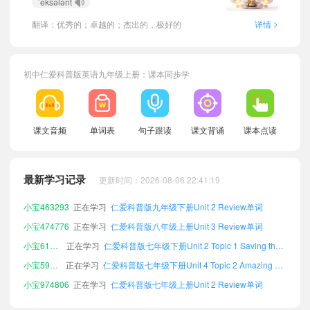
ˈeksələnt
>
翻译：优秀的；卓越的；杰出的，极好的
详情
初中仁爱科普版英语九年级上册：课本同步学
小宝744471
正在学习
仁爱科普版七年级上册Unit 4 Topic 3 Amazing Science单词
课文音频
单词表
句子跟读
课文背诵
课本点读
小宝125260
正在学习
仁爱科普版七年级下册Unit 3 Review单词
小宝713257
正在学习
仁爱科普版九年级下册Unit 4 Topic 1 Amazing Science单词
最新学习记录
更新时间：2026-08-06 22:41:19
小宝518530
正在学习
仁爱科普版七年级上册Unit 1 Topic 3 The Changing World单词
小宝463293
正在学习
仁爱科普版九年级下册Unit 2 Review单词
小宝474776
正在学习
仁爱科普版八年级上册Unit 3 Review单词
小宝610585
正在学习
仁爱科普版七年级下册Unit 2 Topic 1 Saving the Earth单词
小宝597627
正在学习
仁爱科普版七年级下册Unit 4 Topic 2 Amazing Science单词
小宝974806
正在学习
仁爱科普版七年级上册Unit 2 Review单词
小宝438471
正在学习
仁爱科普版九年级下册Unit 3 Topic 1 English Around the World单词