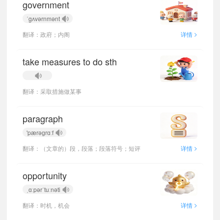
government
ˈgʌvərnmənt
>
翻译：政府；内阁
详情
take measures to do sth
翻译：采取措施做某事
paragraph
'pærəɡrɑːf
>
翻译：（文章的）段，段落；段落符号；短评
详情
opportunity
ˌɑːpərˈtuːnəti
>
翻译：时机，机会
详情