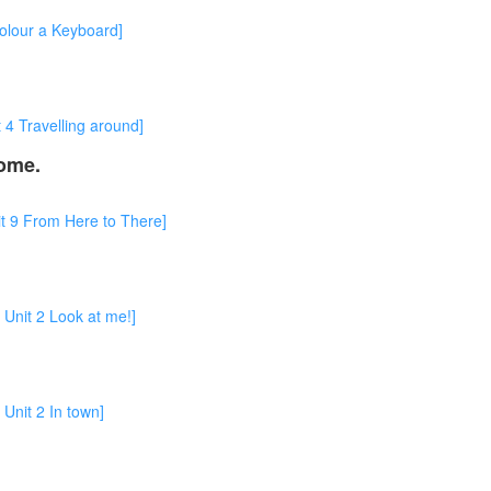
ur a Keyboard]
avelling around]
ome.
From Here to There]
2 Look at me!]
t 2 In town]