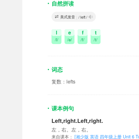
自然拼读
美式发音
|
/ left /
l
e
f
t
/l/
/e/
/f/
/t/
词态
复数：lefts
课本例句
Left,right.Left,right.
左，右。左，右。
来自课本：
[湘少版 英语 四年级上册 Unit 6 Turn