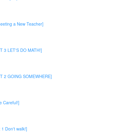
ing a New Teacher]
 LET'S DO MATH!]
2 GOING SOMEWHERE]
areful!]
on't walk!]