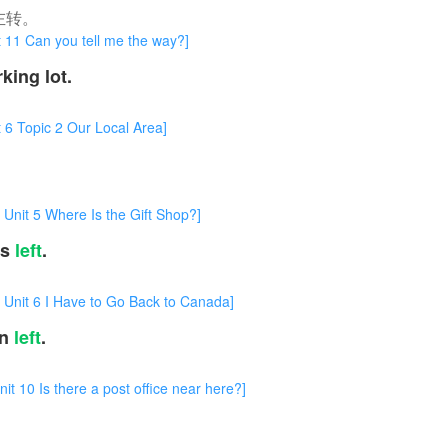
左转。
an you tell me the way?]
king lot.
pic 2 Our Local Area]
 Where Is the Gift Shop?]
ys
left
.
 I Have to Go Back to Canada]
rn
left
.
 there a post office near here?]