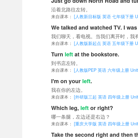
Just go down North Road and t
沿着北路往左转。
来自课本：
[人教新目标版 英语 七年级下册 Unit 8 Is 
We talked and watched TV. I wa
我们聊天，看电视。当我们离开时，我
来自课本：
[人教版新起点 英语 五年级下册 Unit 5 
Turn
left
at the bookstore.
到书店左转。
来自课本：
[人教版PEP 英语 六年级上册 Unit 1 Ho
I'm on your
left
.
我在你的左边。
来自课本：
[外研版三起 英语 四年级上册 Unit 
Which leg,
left
or right?
哪一条腿，左边还是右边？
来自课本：
[重庆大学版 英语 四年级上册 Unit 3 Wa
Take the second right and then th