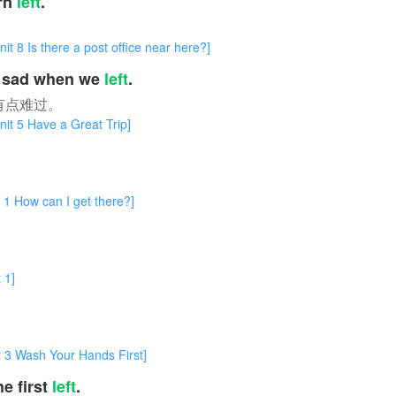
urn
left
.
there a post office near here?]
s sad when we
left
.
有点难过。
Have a Great Trip]
w can I get there?]
1]
sh Your Hands First]
e first
left
.