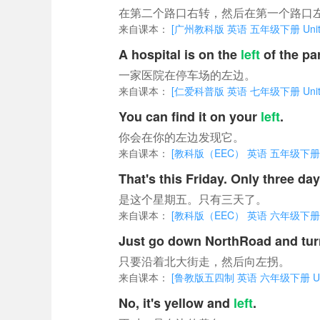
在第二个路口右转，然后在第一个路口
来自课本：
[广州教科版 英语 五年级下册 Unit 11 C
A hospital is on the
left
of the par
一家医院在停车场的左边。
来自课本：
[仁爱科普版 英语 七年级下册 Unit 6 To
You can find it on your
left
.
你会在你的左边发现它。
来自课本：
[教科版（EEC） 英语 五年级下册 Unit 5
That's this Friday. Only three da
是这个星期五。只有三天了。
来自课本：
[教科版（EEC） 英语 六年级下册 Unit 6
Just go down NorthRoad and tu
只要沿着北大街走，然后向左拐。
来自课本：
[鲁教版五四制 英语 六年级下册 Unit 10 Is
No, it's yellow and
left
.