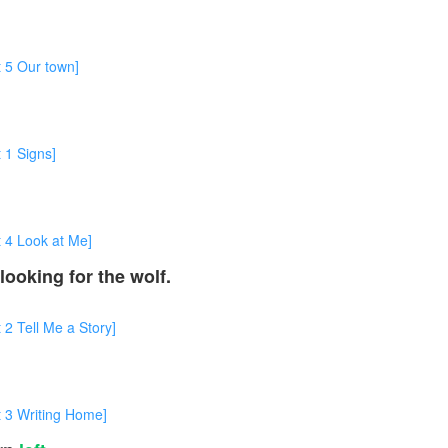
Our town]
 Signs]
Look at Me]
looking for the wolf.
ll Me a Story]
Writing Home]