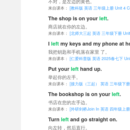
不对，是左边的黄色。
来自课本：
[教科版 英语 三年级上册 Unit 4 Colo
The shop is on your
left
.
商店就在你的左边。
来自课本：
[北师大三起 英语 三年级下册 Unit 4 Tr
I
left
my keys and my phone at h
我把钥匙和手机落在家里 了。
来自课本：
[仁爱科普版 英语 2025春七下 Unit 9 
Put your
left
hand up.
举起你的左手。
来自课本：
[接力版（三起） 英语 三年级下册 Unit 
The bookshop is on your
left
.
书店在您的左手边。
来自课本：
[外研剑桥Join In 英语 四年级上册 Uni
Turn
left
and go straight on.
向左转，然后直行。