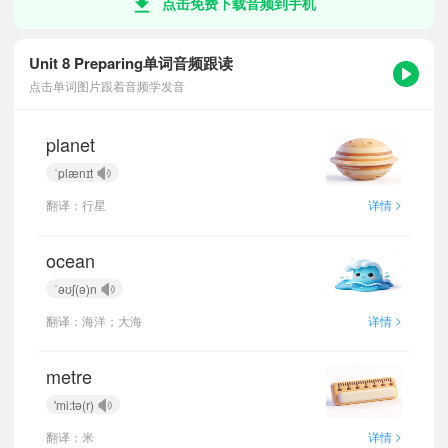
点击免费下载音频到手机
Unit 8 Preparing单词音频跟读
点击单词图片跟着音频学发音
planet
ˈplænɪt
>
翻译：行星
详情
ocean
ˈəʊʃ(ə)n
>
翻译：海洋；大海
详情
metre
'mi:tə(r)
>
翻译：米
详情