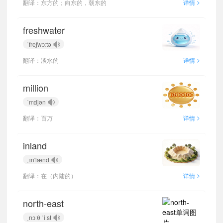
>
翻译：东方的；向东的，朝东的
详情
freshwater
ˈfreʃwɔːtə
>
翻译：淡水的
详情
million
ˈmɪljən
>
翻译：百万
详情
inland
ˌɪn'lænd
>
翻译：在（内陆的）
详情
north-east
ˌnɔːθ ˈiːst