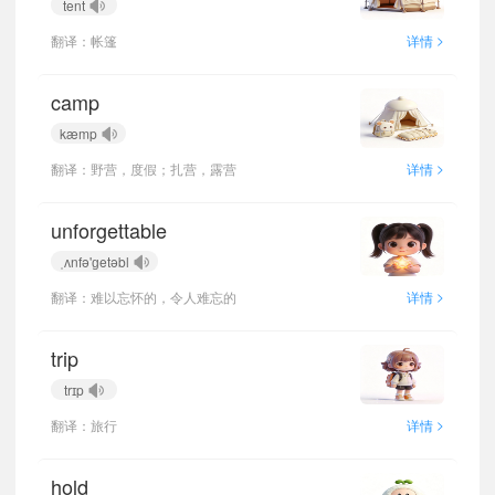
tent
>
翻译：帐篷
详情
camp
kæmp
>
翻译：野营，度假；扎营，露营
详情
unforgettable
ˌʌnfə'ɡetəbl
>
翻译：难以忘怀的，令人难忘的
详情
trip
trɪp
>
翻译：旅行
详情
hold