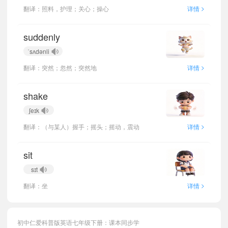
>
翻译：照料，护理；关心；操心
详情
suddenly
ˈsʌdənli
>
翻译：突然；忽然；突然地
详情
shake
ʃeɪk
>
翻译：（与某人）握手；摇头；摇动，震动
详情
sit
sɪt
>
翻译：坐
详情
初中仁爱科普版英语七年级下册：课本同步学