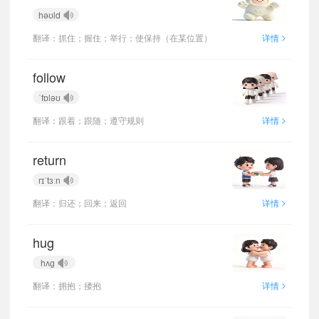
həʊld
>
翻译：抓住；握住；举行；使保持（在某位置）
详情
follow
ˈfɒləʊ
>
翻译：跟着；跟随；遵守规则
详情
return
rɪˈtɜːn
>
翻译：归还；回来；返回
详情
hug
hʌɡ
>
翻译：拥抱；搂抱
详情