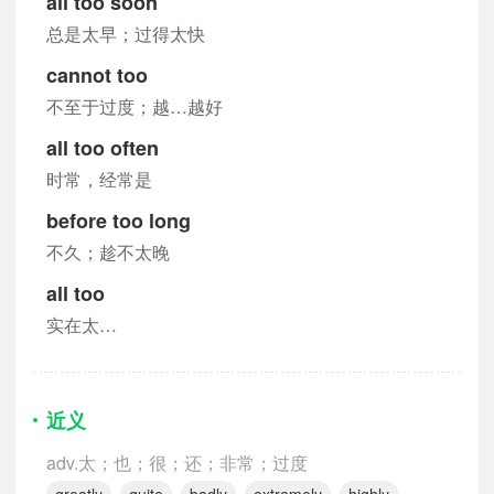
all too soon
总是太早；过得太快
cannot too
不至于过度；越…越好
all too often
时常，经常是
before too long
不久；趁不太晚
all too
实在太…
近义
adv.太；也；很；还；非常；过度
greatly
quite
badly
extremely
highly