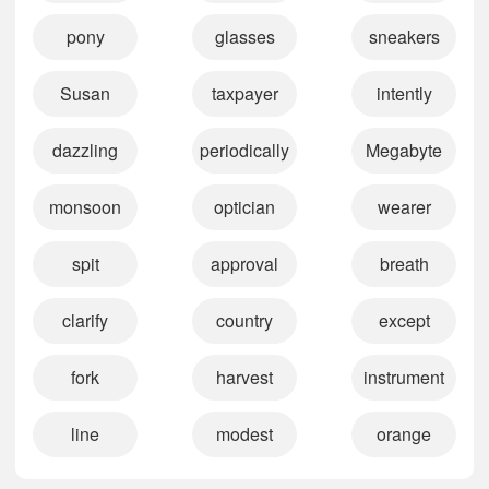
pony
glasses
sneakers
Susan
taxpayer
intently
dazzling
periodically
Megabyte
monsoon
optician
wearer
spit
approval
breath
clarify
country
except
fork
harvest
instrument
line
modest
orange