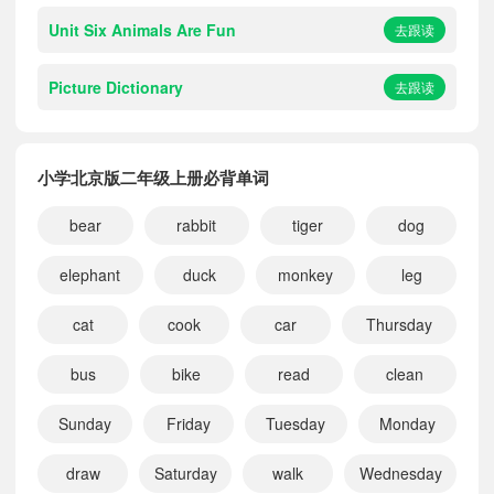
Unit Six Animals Are Fun
去跟读
Picture Dictionary
去跟读
小学北京版二年级上册必背单词
bear
rabbit
tiger
dog
elephant
duck
monkey
leg
cat
cook
car
Thursday
bus
bike
read
clean
Sunday
Friday
Tuesday
Monday
draw
Saturday
walk
Wednesday