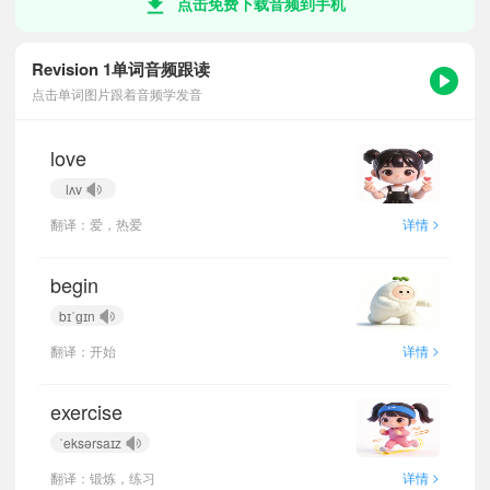
点击免费下载音频到手机
Revision 1单词音频跟读
点击单词图片跟着音频学发音
love
lʌv
>
翻译：爱，热爱
详情
begin
bɪˈɡɪn
>
翻译：开始
详情
exercise
ˈeksərsaɪz
>
翻译：锻炼，练习
详情