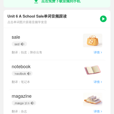
点击免费下载音频到手机
Unit 6 A School Sale单词音频跟读
点击单词图片跟着音频学发音
sale
seɪl
>
翻译：拍卖；降价出售
详情
notebook
ˈnəʊtbʊk
>
翻译：笔记本
详情
magazine
ˌmæɡəˈziːn
>
翻译：杂志
详情