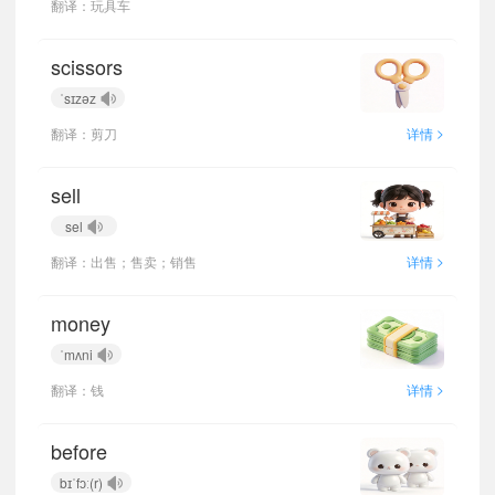
翻译：玩具车
scissors
ˈsɪzəz
>
翻译：剪刀
详情
sell
sel
>
翻译：出售；售卖；销售
详情
money
ˈmʌni
>
翻译：钱
详情
before
bɪˈfɔː(r)