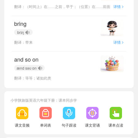
>
翻译：（时间上）在……之前，早于；（位置）在……前面
详情
bring
brɪŋ
>
翻译：带来
详情
and so on
ænd səʊ ɒn
翻译：等等；诸如此类
小学陕旅版英语六年级下册：课本同步学
课文音频
单词表
句子跟读
课文背诵
课本点读
小宝846965
正在学习
陕旅版三年级下册Unit 8 What's Your Dream?单词