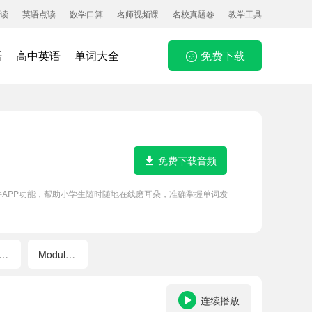
读
英语点读
数学口算
名师视频课
名校真题卷
教学工具
语
高中英语
单词大全
免费下载
免费下载音频
件APP功能，帮助小学生随时随地在线磨耳朵，准确掌握单词发
odule 9
Module 10
连续播放