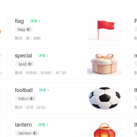
flag
F
>
详情
flæɡ
翻译：旗；旗帜
special
>
详情
ˈspeʃl
翻译：特殊的；特别的，专门的
football
t
>
详情
ˈfʊtbɔːl
翻译：足球（运动）
lantern
t
>
详情
ˈlæntərn