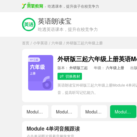
-
吃透课本，提升孩子在校竞争力
英语朗读宝
吃透英语课本，提升在校竞争力
首页
小学英语
六年级
外研版三起六年级上册
/
/
/
外研版三起六年级上册英语Mod
版本：
外研版三起
年级：
六年级上册
出
切换教材
英语朗读宝外研版三起六年级上册Module 
音，提高听写记忆能力。
Module 1
Module 2
Module 3
Module 4
Module 4单词音频跟读
点击单词图片跟着音频学发音