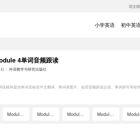
语文朗
小学英语
初中英
ule 4单词音频跟读
版社：
外语教学与研究出版社
4单词训练模块提供单词音标及中文翻译、单词表图片、短语音频跟读点读、单词拼写等软
Module 5
Module 6
Module 7
Module 8
M