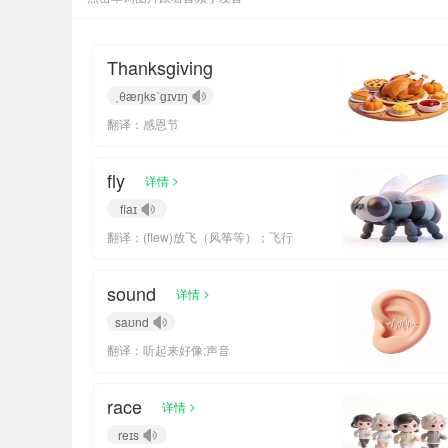
Thanksgiving
ˌθæŋksˈɡɪvɪŋ
翻译：感恩节
fly
>
详情
flaɪ
翻译：(flew)放飞（风筝等）；飞行
sound
>
详情
saʊnd
翻译：听起来好像;声音
race
>
详情
reɪs