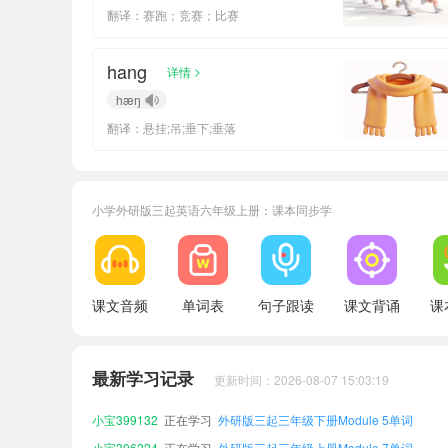
翻译：赛跑；竞赛；比赛
hang
>
详情
hæŋ
翻译：悬挂;吊;垂下;垂落
小学外研版三起英语六年级上册：课本同步学
小宝541478
正在学习
外研版三起三年级下册Module 8单词
小宝695429
正在学习
外研版三起六年级下册Module 3单词
课文音频
单词表
句子跟读
课文背诵
课
小宝150027
正在学习
外研版三起五年级上册Module 9单词
小宝481099
正在学习
外研版三起三年级上册Module 10单词
小宝538326
正在学习
外研版三起三年级下册Module 9单词
最新学习记录
更新时间：2026-08-07 15:03:19
小宝803904
正在学习
外研版三起五年级上册Module 1单词
小宝399132
正在学习
外研版三起三年级下册Module 5单词
小宝306224
正在学习
外研版三起三年级上册Module 7单词