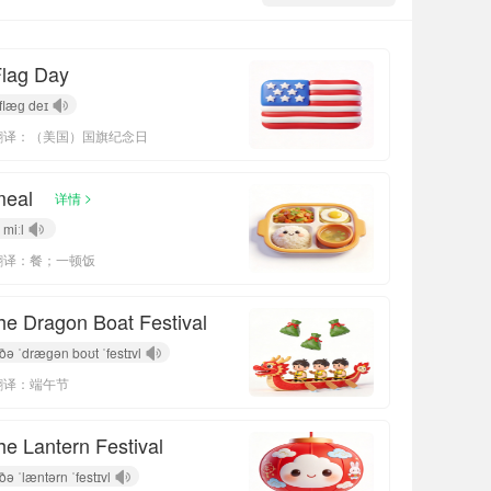
lag Day
flæɡ deɪ
翻译：（美国）国旗纪念日
meal
>
详情
miːl
翻译：餐；一顿饭
he Dragon Boat Festival
ðə ˈdræɡən boʊt ˈfestɪvl
翻译：端午节
he Lantern Festival
ðə ˈlæntərn ˈfestɪvl