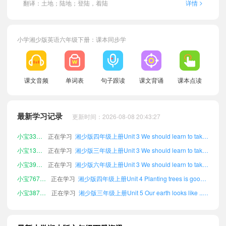
>
翻译：土地；陆地；登陆，着陆
详情
小学湘少版英语六年级下册：课本同步学
课文音频
单词表
句子跟读
课文背诵
课本点读
小宝442237
正在学习
湘少版三年级上册Unit 2 Some stories are ...单词
小宝788967
正在学习
湘少版三年级下册Unit 6 Anne wanted to dance单词
最新学习记录
更新时间：2026-08-08 20:43:27
小宝289823
正在学习
湘少版五年级下册Unit 4 Planting trees is good...单词
小宝334935
正在学习
湘少版四年级上册Unit 3 We should learn to take care...单词
小宝133534
正在学习
湘少版三年级上册Unit 3 We should learn to take care...单词
小宝398009
正在学习
湘少版六年级上册Unit 3 We should learn to take care...单词
小宝767068
正在学习
湘少版四年级上册Unit 4 Planting trees is good...单词
小宝387420
正在学习
湘少版三年级上册Unit 5 Our earth looks like ...单词
小宝262215
正在学习
湘少版三年级上册Assessment单词
小宝771608
正在学习
湘少版四年级上册Unit 2 Some stories are ...单词