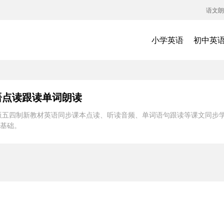
语文朗
小学英语
初中英
语点读跟读单词朗读
教版五四制新教材英语同步课本点读、听读音频、单词语句跟读等课文同步学
基础。