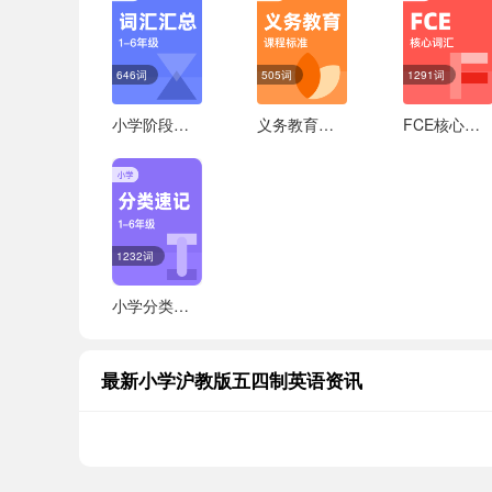
646词
505词
1291词
小学阶段词汇汇总
义务教育课程标准
FCE核心词汇
1232词
小学分类速记
最新小学沪教版五四制英语资讯