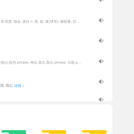
翻译：v. 抓住, 捕捉, 捕获; 接住; 抓住; 赶上; 染上; 击中; 侵袭; 听清楚; 领会; 迷住 n. 抓, 捉; 接(球等); 捕获量; 扣拴物, 扣件; 圈套, 诡计 adj. 吸引人的, 引人注意的; 引人上当的, 设有圈套的
翻译：phrase. 关掉,熄灭 phrase. 长出(芽、叶等) phrase. 使脱位;扭伤 phrase. 伸出;拿出,取出 phrase. 出航 phrase. 使为难,使不安,使不知所措;使不高兴,使恼怒 phrase. 使不方便,麻烦,打扰 phrase. 把…杀出局;(拳击中)把…击倒 phrase. 出版;公布,发布;广播 phrase. 生产,制造;提供;展示 phrase. (河、山脉等)延伸,伸展 phrase. 使失去知觉,使昏迷 phrase. 使不准确 phrase. 赶出,撵走;解雇 phrase. 把(活)拿出去请别人做 phrase. 把(人的眼睛)弄瞎 phrase. 投(资);贷出(款项) phrase. 杀死
圈, 圈起
详情 >
翻译：adj. 宽阔的， 广阔的；…宽（用于表示距离的量度之后）；广博的，丰富的；粗略的，概括的，一般的；口音重的 n. （对女人的粗俗称呼）娘儿们 adv. 宽阔地