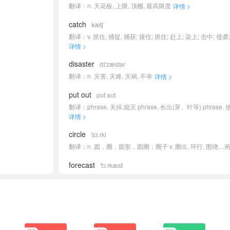
翻译：n. 天花板, 上限, 顶棚, 最高限度
详情 >
catch
kætʃ
详情 >
disaster
dɪ'zæstər
翻译：n. 灾害, 灾难, 灾祸, 不幸
详情 >
put out
pʊt aʊt
详情 >
circle
'sɜːrkl
翻译：n. 圆，圈，圆形，圆圈；圈子 v. 圈出, 环行, 围绕…画
forecast
'fɔːrkæst
翻译：n. 预测, 预报 v. 预测, 预报
详情 >
broad
brɔːd
详情 >