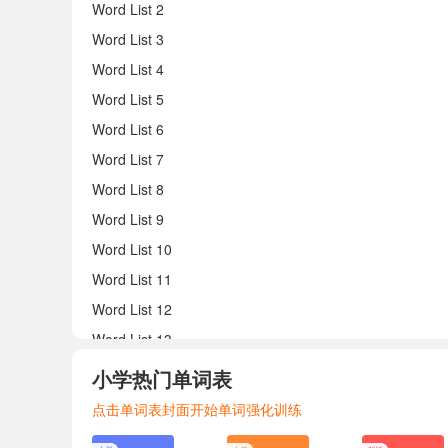
Word List 2
Word List 3
Word List 4
Word List 5
Word List 6
Word List 7
Word List 8
Word List 9
Word List 10
Word List 11
Word List 12
Word List 13
Word List 14
小学热门单词表
Word List 15
点击单词表封面开始单词强化训练
Word List 16