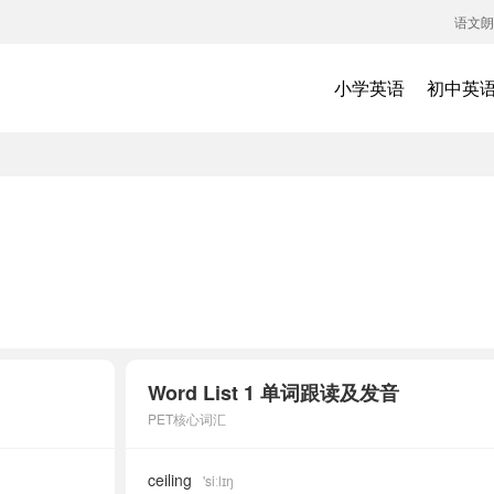
语文朗
小学英语
初中英
Word List 1 单词跟读及发音
PET核心词汇
ceiling
'siːlɪŋ