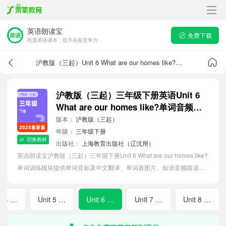
英语朗读宝
免费下载
吃透英语课本，提升在校竞争力
沪教版（三起）Unit 6 What are our homes like?单词音频
沪教版（三起）三年级下册英语Unit 6
What are our homes like?单词音频跟
读
版本：
沪教版（三起）
年级：
三年级下册
切换教材
出版社：
上海教育出版社（辽沈用）
英语朗读宝沪教版（三起）三年级下册Unit 6 What are our homes like?
单词训练模块提供单词音标及中文翻译、单词表图片、短语音频跟读点
读、单词拼写等软件APP功能，帮助小学生随时随地在线磨耳朵，准确
掌握单词发音，提高听写记忆能力。
Unit 4 What sounds can we hear?
Unit 5 Where can we see colours?
Unit 6 What are our homes like?
Unit 7 What do we do at school?
Unit 8 What do you do on Children