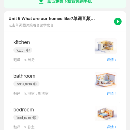
点击免费下载音频到手机
Unit 6 What are our homes like?单词音频跟读
点击单词图片跟着音频学发音
kitchen
ˈkɪtʃɪn
>
翻译：n. 厨房
详情
bathroom
ˈbɑːθˌruːm
>
翻译：n. 浴室；盥洗室
详情
bedroom
ˈbedˌruːm
>
翻译：n. 卧室
详情