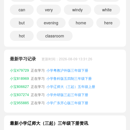
can
very
windy
white
小宝635457
正在学习
小学教科版（EEC）三年级下册
but
evening
home
here
小宝282904
正在学习
小学人教版新起点三年级下册
hot
classroom
小宝959987
正在学习
小学广州教科版三年级下册
小宝779230
正在学习
小学冀教版三起三年级下册
小宝576643
正在学习
小学北师大三起三年级下册
最新学习记录
更新时间：2026-08-09 13:31:26
小宝828440
正在学习
小学辽师大（三起）四年级下册
小宝479729
正在学习
小学粤教沪外版三年级下册
小宝818969
正在学习
小学鲁科版五四制三年级下册
小宝806627
正在学习
小学辽师大（三起）五年级上册
小宝837274
正在学习
小学外研版三起三年级下册
小宝955885
正在学习
小学广东开心版三年级下册
小宝128924
正在学习
小学湘少版三年级下册
小宝997160
正在学习
小学辽师大（三起）三年级上册
最新小学辽师大（三起）三年级下册资讯
小宝518003
正在学习
小学北京版三年级下册