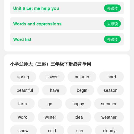
Unit 6 Let me help you
去跟读
Words and expressions
去跟读
Word list
去跟读
小学辽师大（三起）三年级下册必背单词
spring
flower
autumn
hard
beautiful
have
begin
season
farm
go
happy
summer
work
winter
idea
weather
snow
cold
sun
cloudy