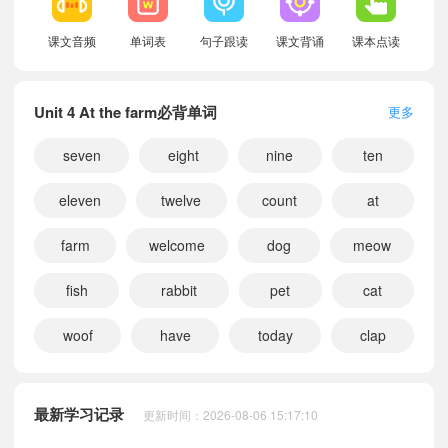
课文音频
单词表
句子跟读
课文背诵
课本点读
Unit 4 At the farm必背单词
更多
seven
eight
nine
ten
eleven
twelve
count
at
farm
welcome
dog
meow
fish
rabbit
pet
cat
woof
have
today
clap
小宝667984
正在学习
外研新启航二年级上册Unit 3 Pets课文朗读
小宝611846
正在学习
外研新启航二年级下册Unit 4 At the farm课文朗读
最新学习记录
更新时间：2026-08-06 15:17:10
小宝116334
正在学习
外研新启航一年级上册Unit 3 Pets课文朗读