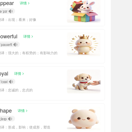
appear
>
详情
əˈpɪr
翻译：出现；看来；好像
owerful
>
详情
ˈpaʊərfl
翻译：强大的；有权势的；有影响力的
oyal
>
详情
ˈlɔɪəl
翻译：忠诚的，忠贞的
shape
>
详情
ʃeɪp
翻译：形成，影响；使成形，塑造