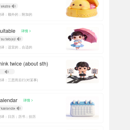
ˈekstrə
翻译：额外的；附加的
uitable
>
详情
ˈsuːtəb(ə)l
翻译：适宜的，合适的
hink twice (about sth)
翻译：三思而后行(对某事)
alendar
>
详情
ˈkæləndɚ
翻译：日历；历书；挂历