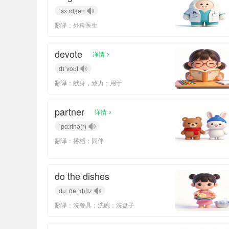
ˈsɜːrdʒən
翻译：外科医生
devote
>
详情
dɪˈvoʊt
翻译：献身，致力；用于
partner
>
详情
ˈpɑ:rtnə(r)
翻译：搭档；同伴
do the dishes
duː ðə ˈdɪʃɪz
翻译：洗餐具；洗碗；洗盘子