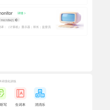
onitor
>
详情
ˈmɑ:nɪtə(r)
翻译：（计算机）显示器；班长；监督员
单词强化训练
小宝604936
正在学习
牛津译林版八年级上册Unit 3 Teenage problems单词
听写
生词本
消消乐
79248
正在学习
牛津译林版八年级上册Unit 5 Art world单词