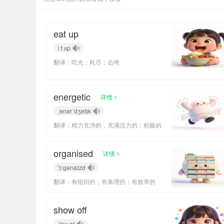
eat up
iːt ʌp
翻译：吃光；耗尽；击垮
energetic
>
详情
ˌenərˈdʒetɪk
翻译：精力充沛的，充满活力的；积极的
organised
>
详情
'ɔːɡənaɪzd
翻译：有组织的；有条理的；有效率的
show off
ˈʃəʊ ɒf