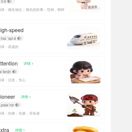
liːd
翻译：领先地位；领先的距离；范例，榜样
igh-speed
ˌhaɪ ˈspiːd
翻译：高速的
ttention
>
详情
əˈtenʃn
翻译：注意，专心
ioneer
>
详情
ˌpaɪəˈnɪr
翻译：先锋；先驱；开拓者
xtra
>
详情