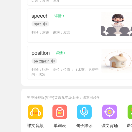
speech
>
详情
spiːtʃ
翻译：演说；讲演；发言
position
>
详情
pəˈzɪʃ(ə)n
翻译：职务，职位；位置；（比赛、竞赛中
的）名次
初中译林版(初中)英语九年级上册：课本同步学
小宝817464
正在学习
课文音频
单词表
句子跟读
课文背诵
课
小宝273646
正在学习