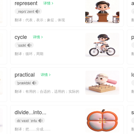
represent
>
详情
ˌreprɪˈzent
翻译：代表，表示；象征，体现
cycle
p
>
详情
ˈsaɪkl
翻译：循环，周期
practical
l
>
详情
'præktɪkl
翻译：有用的；合适的，适用的；实际的
divide...into...
dɪˈvaɪd ˈɪntu
翻译：把……分成……