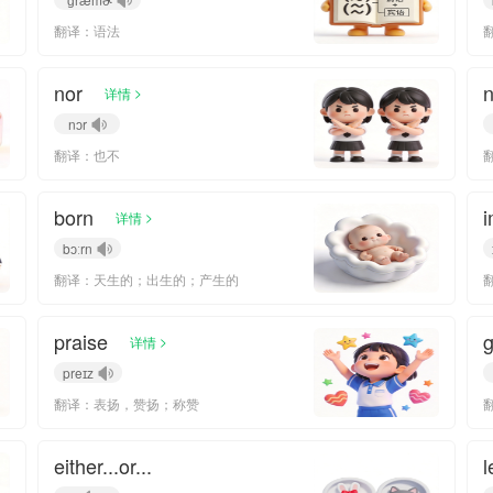
翻译：语法
nor
n
>
详情
nɔr
翻译：也不
born
i
>
详情
bɔːrn
翻译：天生的；出生的；产生的
praise
g
>
详情
preɪz
翻译：表扬，赞扬；称赞
either...or...
l