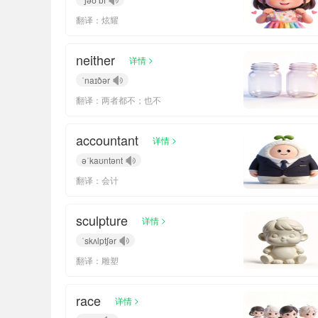
翻译：炫耀
neither
>
详情
ˈnaɪðər
翻译：两者都不；也不
accountant
>
详情
əˈkaʊntənt
翻译：会计
sculpture
>
详情
ˈskʌlptʃər
翻译：雕塑
race
>
详情