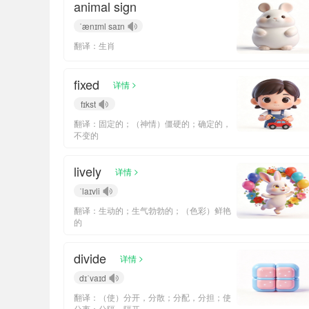
animal sign
ˈænɪml saɪn
翻译：生肖
fixed
>
详情
fɪkst
翻译：固定的；（神情）僵硬的；确定的，
不变的
lively
>
详情
ˈlaɪvli
翻译：生动的；生气勃勃的；（色彩）鲜艳
的
divide
>
详情
dɪˈvaɪd
翻译：（使）分开，分散；分配，分担；使
分离；分隔，隔开