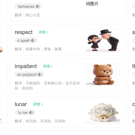
ˈkerləsnəs
翻译：粗心大意
respect
s
>
详情
rɪˈspekt
翻译：慎重对待；尊敬，敬重
impatient
t
>
详情
ɪmˈpeɪʃ(ə)nt
翻译：不耐烦的，没有耐心的；迫不及待
的，急切的
lunar
c
>
详情
ˈluːnər
翻译：农历的；月亮的，月球的