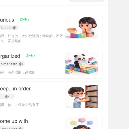
urious
>
详情
ˈkjʊriəs
翻译：好奇的，求知欲强的；稀奇的，不寻
常的；爱挑剔的
rganized
>
详情
ˈɔːrɡənaɪzd
翻译：有条理的，高效的
eep...in order
翻译：使……保持井然有序
ome up with
kʌm ʌp wɪð