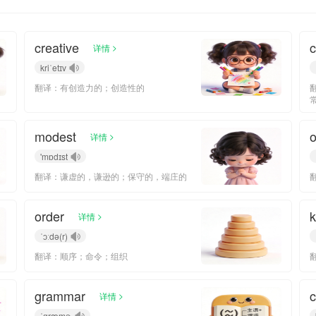
creative
c
>
详情
kriˈetɪv
翻译：有创造力的；创造性的
modest
o
>
详情
'mɒdɪst
翻译：谦虚的，谦逊的；保守的，端庄的
order
k
>
详情
ˈɔːdə(r)
翻译：顺序；命令；组织
grammar
c
>
详情
ˈɡræmɚ