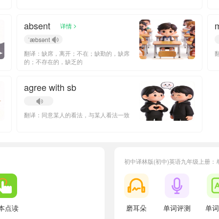
absent
m
>
详情
ˈæbsənt
翻译：缺席，离开；不在；缺勤的，缺席
的；不存在的，缺乏的
agree with sb
翻译：同意某人的看法，与某人看法一致
初中译林版(初中)英语九年级上册：
牛津译林版七年级上册Unit 8 Detective stories单词
小宝527596
正在学习
牛津译林版八年级上册Unit 4 Growing up单词
本点读
磨耳朵
单词评测
单词
牛津译林版八年级上册Unit 8 Detective stories单词
小宝794061
正在学习
牛津译林版八年级上册Unit 2 Colours单词
小宝6