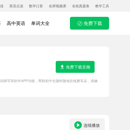
读
英语点读
数学口算
名师视频课
名校真题卷
教学工具
语
高中英语
单词大全
免费下载
免费下载音频
点读、单词拼写等软件APP功能，帮助初中生随时随地在线磨耳朵，准确
连续播放