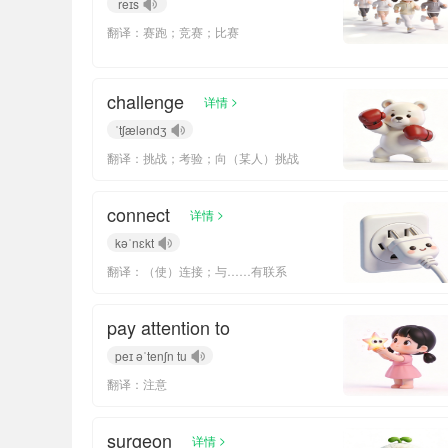
reɪs
翻译：赛跑；竞赛；比赛
challenge
>
详情
ˈtʃæləndʒ
翻译：挑战；考验；向（某人）挑战
connect
>
详情
kəˈnɛkt
翻译：（使）连接；与……有联系
pay attention to
peɪ əˈtenʃn tu
翻译：注意
surgeon
>
详情