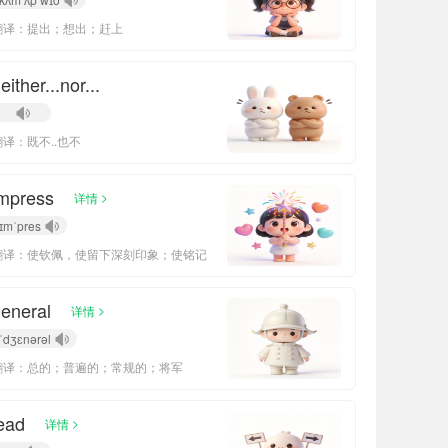
翻译：提出；想出；赶上
either...nor...
翻译：既不..也不
mpress
>
详情
ɪmˈpres
翻译：使钦佩，使留下深刻印象；使铭记
eneral
>
详情
ˈdʒɛnərəl
翻译：总的；普遍的；常规的；将军
ead
>
详情