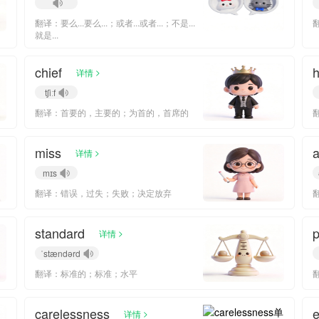
翻译：要么...要么...；或者...或者...；不是...
就是...
chief
h
>
详情
tʃiːf
翻译：首要的，主要的；为首的，首席的
miss
a
>
详情
mɪs
翻译：错误，过失；失败；决定放弃
standard
p
>
详情
ˈstændərd
翻译：标准的；标准；水平
carelessness
e
>
详情