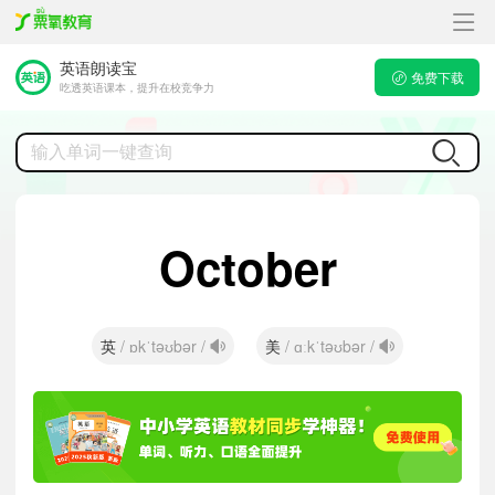
英语朗读宝
免费下载
吃透英语课本，提升在校竞争力
October
英
美
/ ɒkˈtəʊbər /
/ ɑːkˈtəʊbər /