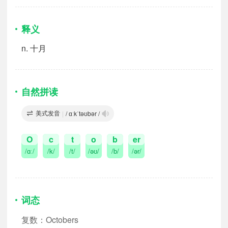
释义
n.
十月
自然拼读
美式发音
|
/ ɑːkˈtəʊbər /
O
c
t
o
b
er
/ɑː/
/k/
/t/
/əʊ/
/b/
/ər/
词态
复数：Octobers