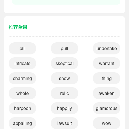
推荐单词
pill
pull
undertake
intricate
skeptical
warrant
charming
snow
thing
whole
relic
awaken
harpoon
happily
glamorous
appalling
lawsuit
wow