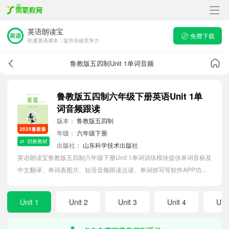
英语朗读宝
免费下载
吃透英语课本，提升在校竞争力
鲁教版五四制Unit 1单词音频
鲁教版五四制六年级下册英语Unit 1单
词音频跟读
版本：
鲁教版五四制
年级：
六年级下册
切换教材
出版社：
山东科学技术出版社
英语朗读宝鲁教版五四制六年级下册Unit 1单词训练模块提供单词音标及
中文翻译、单词表图片、短语音频跟读点读、单词拼写等软件APP功
能，帮助初中生随时随地在线磨耳朵，准确掌握单词发音，提高听写记
忆能力。
Unit 1
Unit 2
Unit 3
Unit 4
Unit