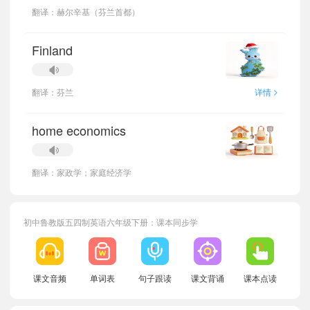
翻译：赫尔辛基（芬兰首都）
Finland
>
翻译：芬兰
详情
home economics
翻译：家政学；家庭经济学
初中鲁教版五四制英语六年级下册：课本同步学
小宝253901
正在学习
鲁教版五四制八年级下册Unit 3单词
小宝412965
正在学习
鲁教版五四制八年级上册Unit 7单词
课文音频
单词表
句子跟读
课文背诵
课本点读
小宝633716
正在学习
鲁教版五四制六年级上册Unit 3单词