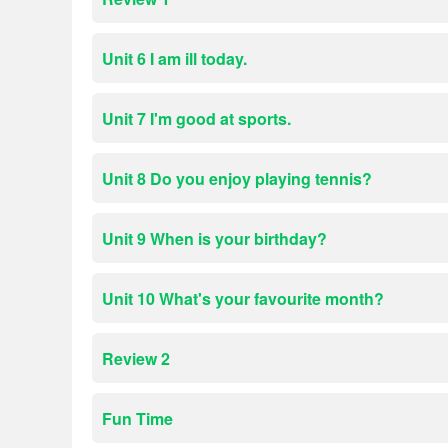
Unit 6 I am ill today.
Unit 7 I'm good at sports.
Unit 8 Do you enjoy playing tennis?
Unit 9 When is your birthday?
Unit 10 What's your favourite month?
Review 2
Fun Time