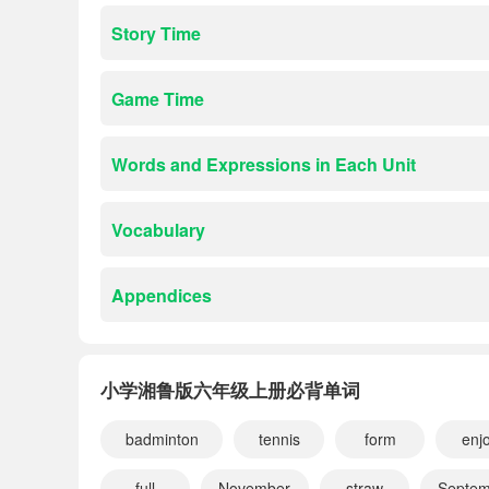
Story Time
Game Time
Words and Expressions in Each Unit
Vocabulary
Appendices
小学湘鲁版六年级上册必背单词
badminton
tennis
form
enj
full
November
straw
Septem