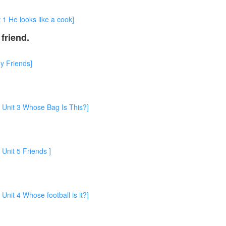
 looks like a cook]
friend.
Friends]
3 Whose Bag Is This?]
5 Friends ]
Whose football is it?]