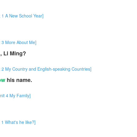
 New School Year]
More About Me]
 Li Ming?
Country and English-speaking Countries]
ow
his name.
。
 My Family]
hat's he like?]