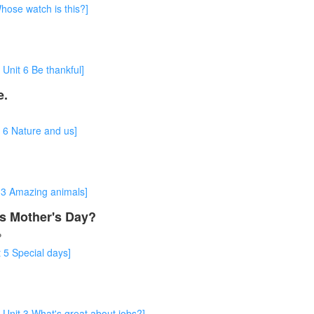
 watch is this?]
6 Be thankful]
e.
ature and us]
mazing animals]
is Mother's Day?
？
pecial days]
What's great about jobs?]