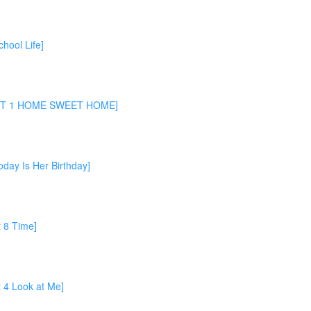
ol Life]
1 HOME SWEET HOME]
 Is Her Birthday]
 Time]
Look at Me]