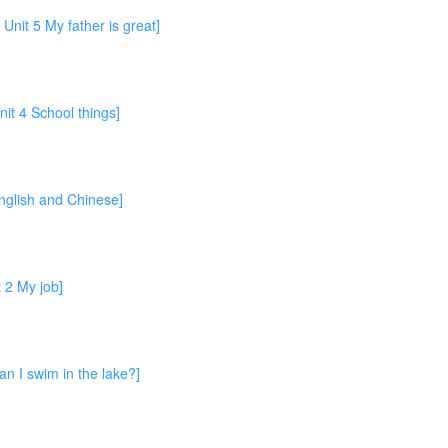
My father is great]
School things]
ish and Chinese]
My job]
swim in the lake?]