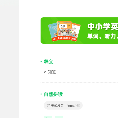
释义
v.
知道
自然拼读
美式发音
|
/ nəʊ /