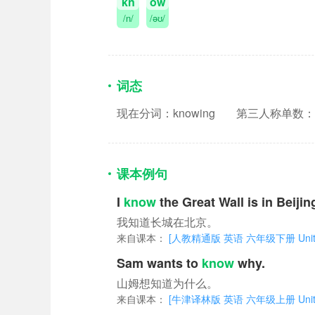
kn
ow
/n/
/əʊ/
词态
现在分词：knowing
第三人称单数：k
课本例句
I
know
the Great Wall is in Beijin
我知道长城在北京。
来自课本：
[人教精通版 英语 六年级下册 Unit 3 We 
Sam wants to
know
why.
山姆想知道为什么。
来自课本：
[牛津译林版 英语 六年级上册 Unit 2 W