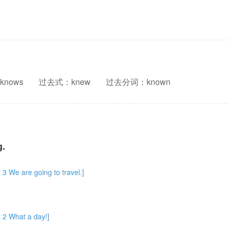
nows
过去式：knew
过去分词：known
g.
are going to travel.]
hat a day!]