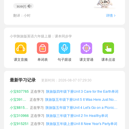
小宝692128
正在学习
陕旅版三年级下册Unit 7 I Had a Good Time单词
ˈaʊə(r)
小宝524772
正在学习
陕旅版三年级上册Unit 1 It's Time to Play the Violin单词
>
翻译：小时
详情
小宝548222
正在学习
陕旅版六年级下册Unit 5 It Was Here Just Now单词
小宝897848
正在学习
陕旅版五年级下册Unit 2 I'm Healthy单词
小宝440901
正在学习
陕旅版三年级下册Unit 8 New Year's Party单词
小学陕旅版英语六年级上册：课本同步学
小宝143442
正在学习
陕旅版四年级上册Unit 1 It's Time to Play the Violin单词
小宝471725
正在学习
陕旅版四年级下册Unit 2 I'm Healthy单词
小宝423705
正在学习
陕旅版三年级上册Unit 6 What Did You Do Last Weekend?单词
课文音频
单词表
句子跟读
课文背诵
课本点读
小宝813177
正在学习
陕旅版三年级上册Unit 4 Let's Go on a Picnic单词
小宝599681
正在学习
陕旅版四年级下册Unit 8 New Year's Party单词
最新学习记录
更新时间：2026-08-07 07:29:30
小宝115672
正在学习
陕旅版三年级上册Unit 8 New Year's Party单词
小宝637765
正在学习
陕旅版四年级下册Unit 3 Care for the Earth单词
小宝391091
正在学习
陕旅版五年级下册Unit 5 It Was Here Just Now单词
小宝881586
正在学习
陕旅版五年级下册Unit 4 Let's Go on a Picnic单词
小宝310966
正在学习
陕旅版三年级下册Unit 2 I'm Healthy单词
小宝915251
正在学习
陕旅版五年级上册Unit 8 New Year's Party单词