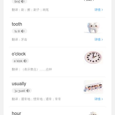
brʌʃ
>
翻译：刷；擦；刷子；画笔
详情
tooth
tuːθ
>
翻译：牙齿
详情
o'clock
əˈklɒk
翻译：（表示整点）……点钟
usually
ˈjuːʒuəli
小宝811060
正在学习
陕旅版三年级下册Unit 6 What Did You Do Last Weekend?单词
>
翻译：通常地；惯常地；通常；常常
详情
小宝902056
正在学习
陕旅版五年级上册Unit 6 What Did You Do Last Weekend?单词
小宝178508
正在学习
陕旅版六年级下册Unit 1 It's Time to Play the Violin单词
hour