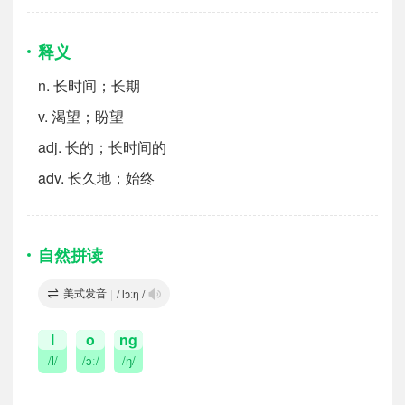
释义
n.
长时间；长期
v.
渴望；盼望
adj.
长的；长时间的
adv.
长久地；始终
自然拼读
美式发音
|
/ lɔːŋ /
l
o
ng
/l/
/ɔː/
/ŋ/