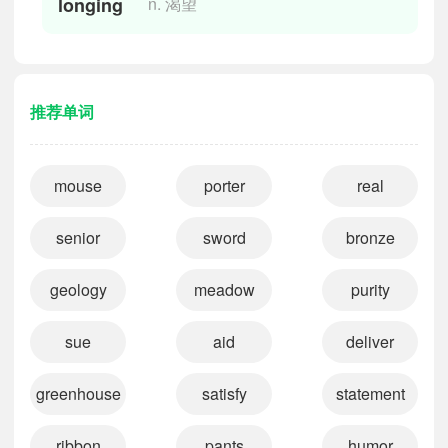
longing
n. 渴望
推荐单词
mouse
porter
real
senior
sword
bronze
geology
meadow
purity
sue
aid
deliver
greenhouse
satisfy
statement
ribbon
pants
humor