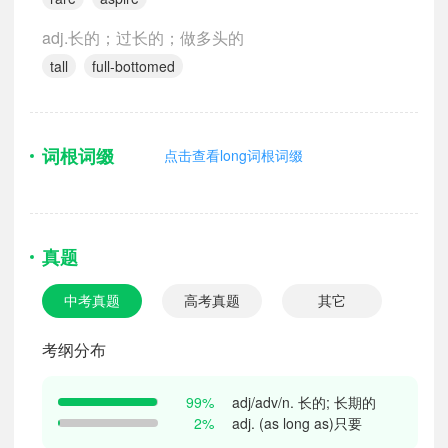
adj.长的；过长的；做多头的
tall
full-bottomed
词根词缀
点击查看long词根词缀
真题
中考真题
高考真题
其它
考纲分布
adj/adv/n. 长的; 长期的
99%
adj. (as long as)只要
2%