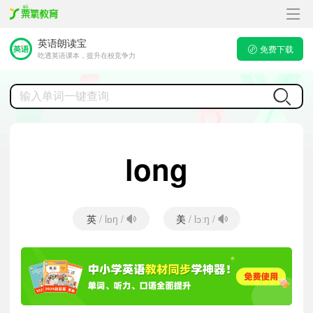
英语朗读宝
免费下载
吃透英语课本，提升在校竞争力
long
英
美
/ lɒŋ /
/ lɔːŋ /