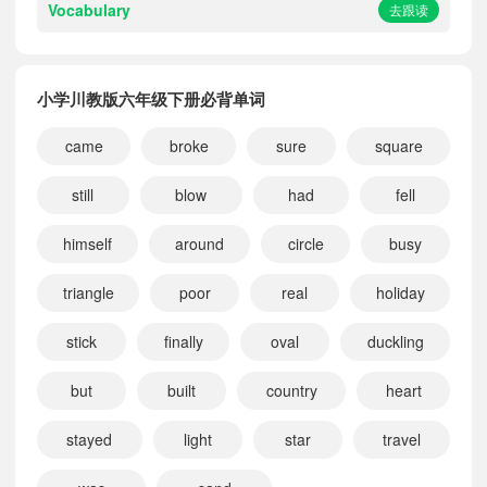
Vocabulary
去跟读
小学川教版六年级下册必背单词
came
broke
sure
square
still
blow
had
fell
himself
around
circle
busy
triangle
poor
real
holiday
stick
finally
oval
duckling
but
built
country
heart
stayed
light
star
travel
小宝311042
正在学习
小学沪教版（三起）六年级下册