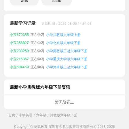
was
sand
小宝290898
正在学习
小学湘少版六年级下册
小宝582772
正在学习
小学教科版（EEC）六年级下册
小宝866079
正在学习
小学北师大一起六年级下册
最新学习记录
更新时间：2026-08-06 14:34:08
小宝896051
正在学习
小学外研版一起六年级下册
小宝670355
正在学习
小学川教版六年级上册
小宝358827
正在学习
小学北京版六年级下册
小宝233259
正在学习
小学冀教版三起六年级下册
小宝216367
正在学习
小学重庆大学版六年级下册
小宝694450
正在学习
小学外研版三起六年级下册
小宝424938
正在学习
小学川教版四年级下册
小宝819104
正在学习
小学人教版PEP六年级下册
最新小学川教版六年级下册资讯
小宝378622
正在学习
小学广州教科版六年级下册
小宝266121
正在学习
小学川教版五年级下册
暂无资讯...
小宝817140
正在学习
小学北师大三起六年级下册
首页
小学英语
六年级
川教版六年级下册
/
/
/
小宝253890
正在学习
小学陕旅版六年级下册
小宝595384
正在学习
小学广东开心版六年级下册
Copyright © 粟氧教育 深圳育杰龙品教育科技有限公司 2018-2026