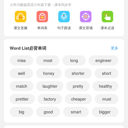
小学川教版英语六年级下册：课本同步学
小宝395317
正在学习
川教版四年级上册Me课文朗读
小宝718106
正在学习
川教版四年级下册Unit 1 Different Jobs课文朗读
小宝228660
正在学习
川教版四年级上册Vocabulary课文朗读
课文音频
单词表
句子跟读
课文背诵
课本点读
小宝735684
正在学习
川教版四年级上册Unit 3 Magic World课文朗读
小宝618202
正在学习
川教版五年级下册Vocabulary课文朗读
Word List必背单词
更多
小宝821782
正在学习
川教版五年级下册Unit 3 Magic World课文朗读
小宝639500
正在学习
川教版五年级下册Unit 2 Colourful Life课文朗读
miss
most
long
engineer
小宝658438
正在学习
川教版三年级上册Vocabulary课文朗读
well
honey
shorter
short
小宝837905
正在学习
川教版三年级下册Unit 2 Colourful Life课文朗读
小宝629726
正在学习
川教版四年级上册Unit 2 Colourful Life课文朗读
match
laughter
pretty
healthy
小宝791729
正在学习
川教版五年级上册Vocabulary课文朗读
小宝420256
正在学习
川教版三年级下册Me课文朗读
prettier
factory
cheaper
must
小宝205942
正在学习
川教版三年级下册Word List课文朗读
big
good
smart
bigger
小宝448133
正在学习
川教版三年级下册Vocabulary课文朗读
小宝496512
正在学习
川教版四年级上册Unit 1 Different Jobs课文朗读