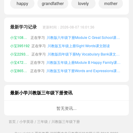
happy
grandfather
lovely
mother
小宝697201
正在学习
川教版三年级上册Module A Lovely Animals课文朗读
小宝151865
正在学习
川教版五年级下册Sight Words课文朗读
最新学习记录
更新时间：2026-08-07 16:01:36
小宝108264
正在学习
川教版六年级下册Module C Great School课文朗读
小宝395192
正在学习
川教版五年级上册Sight Words课文朗读
小宝229387
正在学习
川教版四年级下册My Vocabulary Bank课文朗读
小宝472150
正在学习
川教版五年级上册Module B Happy Family课文朗读
小宝865373
正在学习
川教版五年级下册Words and Expressions课文朗读
小宝316372
正在学习
川教版六年级上册Self-check课文朗读
小宝587607
正在学习
川教版三年级上册Main Characters课文朗读
小宝552731
正在学习
川教版四年级上册Words and Expressions课文朗读
最新小学川教版三年级下册资讯
小宝867552
正在学习
川教版四年级上册Me课文朗读
暂无资讯...
小宝958150
正在学习
川教版六年级下册Sight Words课文朗读
小宝544132
正在学习
川教版六年级下册Self-check课文朗读
首页
小学英语
三年级
川教版三年级下册
/
/
/
小宝731538
正在学习
川教版五年级下册Module B Happy Family课文朗读
小宝892340
正在学习
川教版四年级下册Sight Words课文朗读