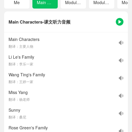
Me
Main Characters
Module A Lovely Animals
Module B Happy Family
Main Characters-课文听力音频
Main Characters
翻译：主要人物
Li Le's Family
翻译：李乐一家
Wang Ting's Family
翻译：王婷一家
Miss Yang
翻译：杨老师
Sunny
翻译：桑尼
Rose Green's Family