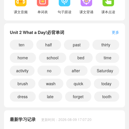
课文音频
单词表
句子跟读
课文背诵
课本点读
Unit 2 What a Day!必背单词
更多
ten
half
past
thirty
home
school
bed
time
activity
no
after
Saturday
brush
wash
quick
today
dress
late
forget
tooth
小宝716426
正在学习
广州教科版五年级上册Review Road Helper Day课文朗读
小宝531734
正在学习
广州教科版六年级下册Review Road Helper Day课文朗读
小宝134887
正在学习
广州教科版三年级上册Unit 1 Get Up课文朗读
最新学习记录
更新时间：2026-08-09 17:07:20
小宝337148
正在学习
广州教科版六年级下册Unit 8 A Polite Way课文朗读