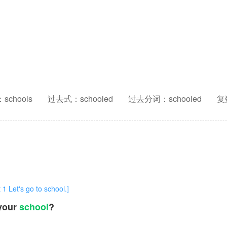
chools
过去式：schooled
过去分词：schooled
复
's go to school.]
 your
school
?