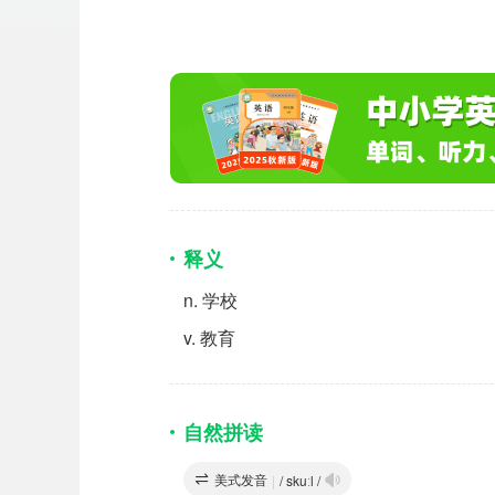
释义
n.
学校
v.
教育
自然拼读
美式发音
|
/ skuːl /