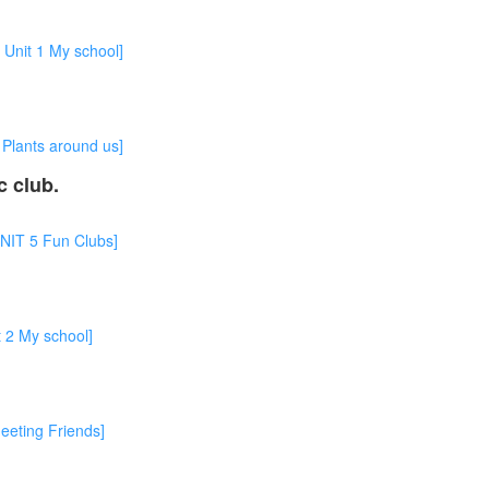
 1 My school]
nts around us]
c club.
5 Fun Clubs]
My school]
ing Friends]