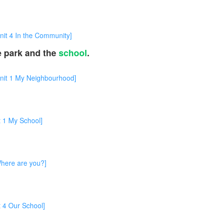
In the Community]
he park and the
school
.
。
 My Neighbourhood]
My School]
re are you?]
Our School]