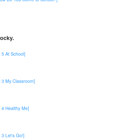
ocky.
At School]
My Classroom]
Healthy Me]
et's Go!]