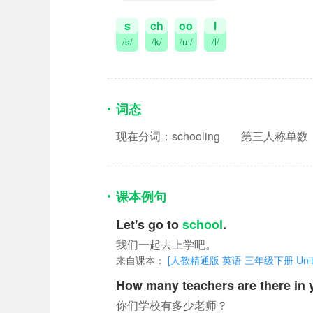
s
ch
oo
l
/s/
/k/
/uː/
/l/
词态
现在分词：schooling
第三人称单数：s
课本例句
Let's go to
school
.
我们一起去上学吧。
来自课本：
[人教精通版 英语 三年级下册 Unit 1 Let
How many teachers are there in
你们学校有多少老师？