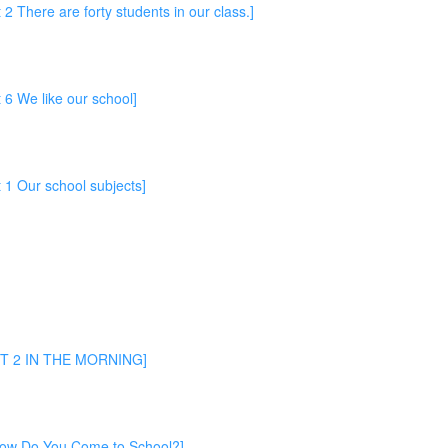
 are forty students in our class.]
 like our school]
r school subjects]
 IN THE MORNING]
Do You Come to School?]