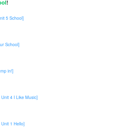
ool
!
5 School]
 School]
p in!]
4 I Like Music]
 1 Hello]