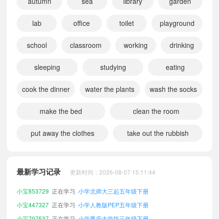
autumn
sea
library
garden
lab
office
toilet
playground
school
classroom
working
drinking
sleeping
studying
eating
cook the dinner
water the plants
wash the socks
make the bed
clean the room
put away the clothes
take out the rubbish
小宝627287
正在学习
小学沪教版（深圳）五年级下册
小宝868482
正在学习
小学北师大一起五年级下册
小宝337613
正在学习
小学冀教版三起五年级下册
最新学习记录
更新时间：2026-08-07 15:11:44
小宝780658
正在学习
小学陕旅版五年级下册
小宝853729
正在学习
小学北师大三起五年级下册
小宝447327
正在学习
小学人教版PEP五年级下册
小宝797537
正在学习
小学重庆大学版三年级下册