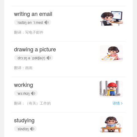
writing an email
ˈraɪtɪŋ ən ˈiːmeɪl
翻译：写电子邮件
drawing a picture
ˈdrɔːɪŋ ə ˈpɪktʃə(r)
翻译：画画
working
ˈwɜ:rkɪŋ
>
翻译：（有关）工作的
详情
studying
ˈstʌdiɪŋ