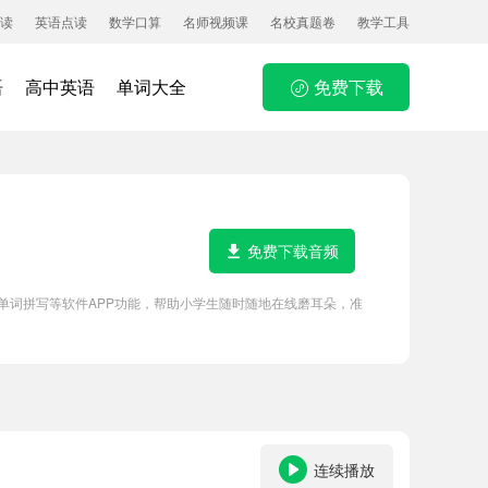
读
英语点读
数学口算
名师视频课
名校真题卷
教学工具
语
高中英语
单词大全
免费下载
免费下载音频
点读、单词拼写等软件APP功能，帮助小学生随时随地在线磨耳朵，准
连续播放