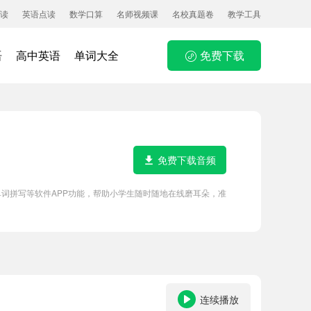
读
英语点读
数学口算
名师视频课
名校真题卷
教学工具
语
高中英语
单词大全
免费下载
免费下载音频
读、单词拼写等软件APP功能，帮助小学生随时随地在线磨耳朵，准
连续播放