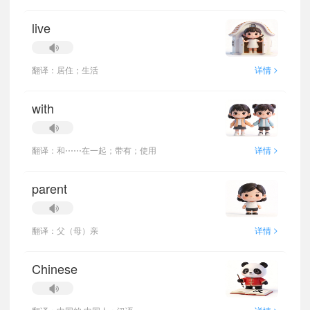
live
>
翻译：居住；生活
详情
with
>
翻译：和⋯⋯在一起；带有；使用
详情
parent
>
翻译：父（母）亲
详情
Chinese
>