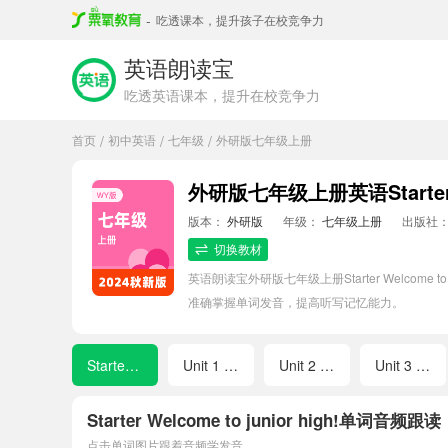
-
吃透课本，提升孩子在校竞争力
英语朗读宝
吃透英语课本，提升在校竞争力
首页
初中英语
七年级
外研版七年级上册
/
/
/
外研版七年级上册英语Starter W
版本：
外研版
年级：
七年级上册
出版社
切换教材
英语朗读宝外研版七年级上册Starter Welco
准确掌握单词发音，提高听写记忆能力。
Starter Welcome to junior high!
Unit 1 A new start
Unit 2 More than fun
Unit 3 Family ties
Starter Welcome to junior high!单词音频跟读
点击单词图片跟着音频学发音