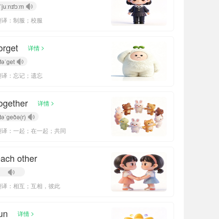
ˈjuːnɪfɔːm
翻译：制服；校服
orget
>
详情
fəˈɡet
翻译：忘记；遗忘
ogether
>
详情
təˈɡeðə(r)
翻译：一起；在一起；共同
ach other
翻译：相互；互相，彼此
un
>
详情