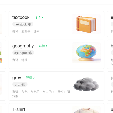
textbook
e
>
详情
ˈtekstbʊk
翻译：教科书；课本
geography
b
>
详情
dʒiˈɒɡrəfi
翻译：地理
grey
j
>
详情
ɡreɪ
翻译：灰色；灰色的；灰白的；（天空）阴
沉的
T-shirt
u