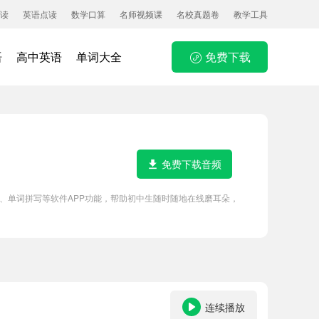
读
英语点读
数学口算
名师视频课
名校真题卷
教学工具
语
高中英语
单词大全
免费下载
免费下载音频
频跟读点读、单词拼写等软件APP功能，帮助初中生随时随地在线磨耳朵，
连续播放