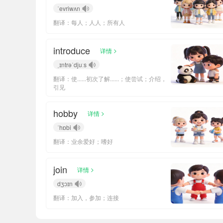
ˈevriwʌn
翻译：每人；人人；所有人
introduce
>
详情
ˌɪntrəˈdjuːs
翻译：使......初次了解......；使尝试；介绍，
引见
hobby
>
详情
ˈhɒbi
翻译：业余爱好；嗜好
join
>
详情
dʒɔɪn
翻译：加入，参加；连接