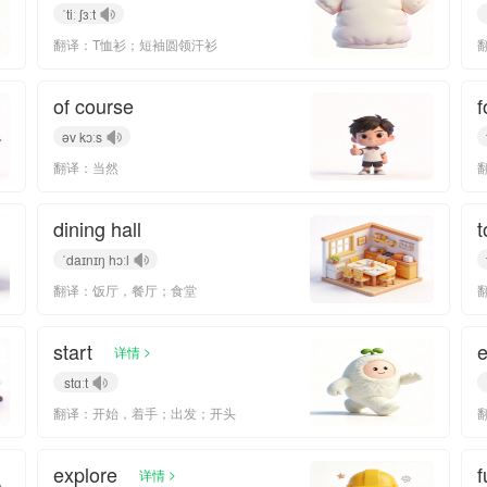
ˈtiː ʃɜːt
翻译：T恤衫；短袖圆领汗衫
of course
f
əv kɔːs
翻译：当然
dining hall
t
ˈdaɪnɪŋ hɔːl
翻译：饭厅，餐厅；食堂
start
e
>
详情
stɑːt
翻译：开始，着手；出发；开头
explore
f
>
详情