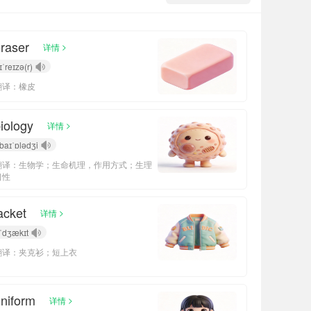
raser
>
详情
ɪˈreɪzə(r)
翻译：橡皮
iology
>
详情
baɪˈɒlədʒi
翻译：生物学；生命机理，作用方式；生理
习性
acket
>
详情
ˈdʒækɪt
翻译：夹克衫；短上衣
niform
>
详情