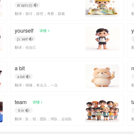
ɪkˈsplɔː(r)
翻译：探讨，探究；考察，探索
yourself
y
>
详情
jɔːˈself
翻译：你自己
a bit
ə bɪt
翻译：稍微，有点儿，一点
team
t
>
详情
tiːm
翻译：队；组；团队；球队，运动队