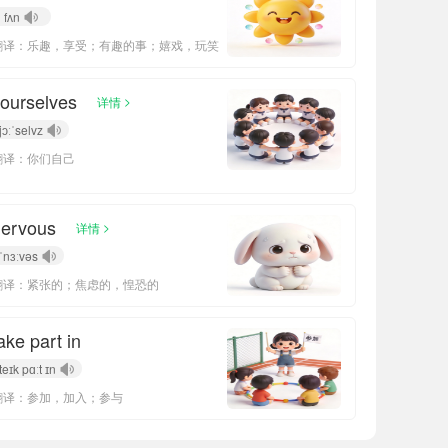
fʌn
翻译：乐趣，享受；有趣的事；嬉戏，玩笑
ourselves
>
详情
jɔːˈselvz
翻译：你们自己
nervous
>
详情
ˈnɜːvəs
翻译：紧张的；焦虑的，惶恐的
ake part in
teɪk pɑːt ɪn
翻译：参加，加入；参与