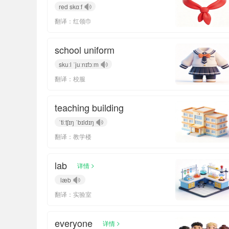
red skɑːf
翻译：红领巾
school uniform
skuːl ˈjuːnɪfɔːm
翻译：校服
teaching building
ˈtiːtʃɪŋ ˈbɪldɪŋ
翻译：教学楼
lab
>
详情
læb
翻译：实验室
everyone
>
详情