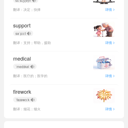
dɪˈsɪʒ(ə)n
>
翻译：决定；抉择
详情
support
səˈpɔ:t
>
翻译：支持；帮助，援助
详情
medical
ˈmedɪkəl
>
翻译：医疗的；医学的
详情
firework
ˈfaɪəwɜːk
>
翻译：烟花；烟火
详情