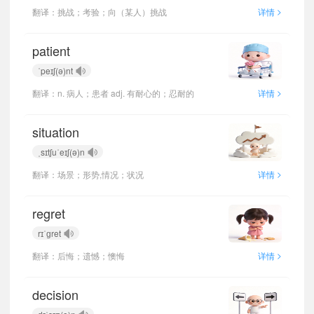
>
翻译：挑战；考验；向（某人）挑战
详情
patient
ˈpeɪʃ(ə)nt
>
翻译：n. 病人；患者 adj. 有耐心的；忍耐的
详情
situation
ˌsɪtʃuˈeɪʃ(ə)n
>
翻译：场景；形势,情况；状况
详情
regret
rɪˈɡret
>
翻译：后悔；遗憾；懊悔
详情
decision