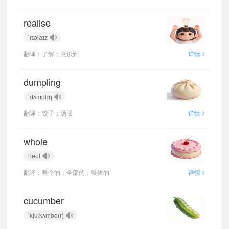
realise
ˈrɪəlaɪz
>
翻译：了解；意识到
详情
dumpling
ˈdʌmplɪŋ
>
翻译：饺子；汤团
详情
whole
həʊl
>
翻译：整个的；全部的；整体的
详情
cucumber
ˈkjuːkʌmbə(r)