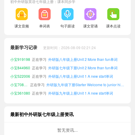
初中外研版英语七年级上册：课本同步学
小宝698720
正在学习
外研版九年级上册Unit 2 More than fun单词
课文音频
单词表
句子跟读
课文背诵
课本点读
小宝182747
正在学习
外研版九年级下册Unit 3 Family ties单词
小宝353532
正在学习
外研版七年级下册Unit 3 Family ties单词
小宝102162
正在学习
外研版九年级上册Unit 5 The power of plants单词
最新学习记录
更新时间：2026-08-09 02:21:24
小宝919198
正在学习
外研版八年级上册Unit 2 More than fun单词
小宝844960
正在学习
外研版七年级下册Unit 2 More than fun单词
小宝522006
正在学习
外研版八年级上册Unit 1 A new start单词
小宝708231
正在学习
外研版九年级下册Starter Welcome to junior high!单词
小宝361080
正在学习
外研版九年级上册Unit 1 A new start单词
小宝200879
正在学习
外研版九年级下册Unit 6 Fantastic friends单词
小宝891486
正在学习
外研版九年级上册Starter Welcome to junior high!单词
小宝759347
正在学习
外研版八年级上册Unit 6 Fantastic friends单词
最新初中外研版七年级上册资讯
小宝689350
正在学习
外研版八年级下册Unit 2 More than fun单词
小宝288424
正在学习
外研版九年级下册Unit 4 Time to celebrate单词
暂无资讯...