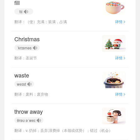
fill
fɪl
>
翻译：（使）充满；装满，占满
详情
Christmas
ˈkrɪsməs
>
翻译：圣诞节
详情
waste
weɪst
>
翻译：废料；废弃物
详情
throw away
θrəʊ əˈweɪ
翻译：v. 扔掉；丢弃;浪费掉（本领或优势）；错过（机会）