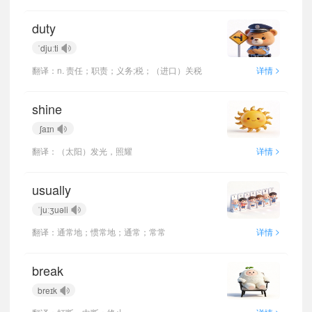
duty
ˈdjuːti
>
翻译：n. 责任；职责；义务;税；（进口）关税
详情
shine
ʃaɪn
>
翻译：（太阳）发光，照耀
详情
usually
ˈjuːʒuəli
>
翻译：通常地；惯常地；通常；常常
详情
break
breɪk
>