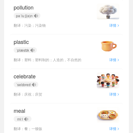
pollution
pəˈluːʃ(ə)n
>
翻译：污染；污染物
详情
plastic
ˈplæstɪk
>
翻译：塑料；塑料制的；人造的，不自然的
详情
celebrate
ˈselɪbreɪt
>
翻译：庆祝；庆贺
详情
meal
miːl
>
翻译：餐；一顿饭
详情