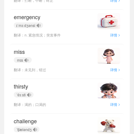
翻译：打断，中断；终止
详情
emergency
ɪˈmɜːdʒənsi
>
翻译：n. 紧急情况；突发事件
详情
miss
mɪs
>
翻译：未见到，错过
详情
thirsty
ˈθɜːsti
>
翻译：渴的；口渴的
详情
challenge
ˈtʃæləndʒ