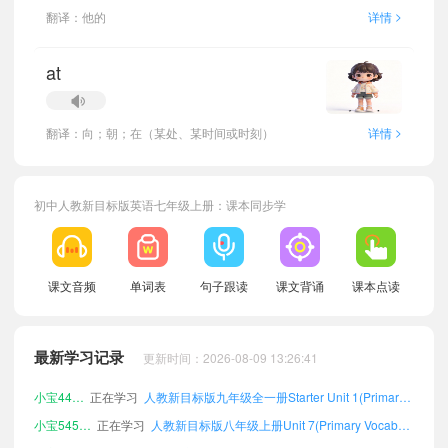
>
翻译：他的
详情
at
>
翻译：向；朝；在（某处、某时间或时刻）
详情
初中人教新目标版英语七年级上册：课本同步学
小宝288304
正在学习
人教新目标版九年级全一册Starter Unit 2单词
课文音频
单词表
句子跟读
课文背诵
课本点读
小宝820474
正在学习
人教新目标版七年级下册Unit 3(Primary Vocabulary)单词
小宝370020
正在学习
人教新目标版七年级下册Unit 5单词
最新学习记录
更新时间：2026-08-09 13:26:41
小宝295680
正在学习
人教新目标版八年级下册Unit 2单词
小宝447016
正在学习
人教新目标版九年级全一册Starter Unit 1(Primary Vocabulary)单词
小宝545298
正在学习
人教新目标版八年级上册Unit 7(Primary Vocabulary)单词