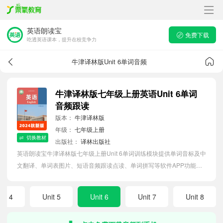
英语朗读宝
免费下载
吃透英语课本，提升在校竞争力
牛津译林版Unit 6单词音频
牛津译林版七年级上册英语Unit 6单词
音频跟读
版本：
牛津译林版
年级：
七年级上册
切换教材
出版社：
译林出版社
英语朗读宝牛津译林版七年级上册Unit 6单词训练模块提供单词音标及中
文翻译、单词表图片、短语音频跟读点读、单词拼写等软件APP功能，
帮助初中生随时随地在线磨耳朵，准确掌握单词发音，提高听写记忆能
力。
nit 4
Unit 5
Unit 6
Unit 7
Unit 8