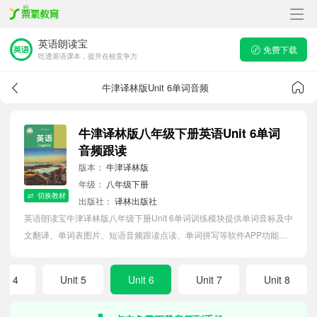
英语朗读宝
免费下载
吃透英语课本，提升在校竞争力
牛津译林版Unit 6单词音频
牛津译林版八年级下册英语Unit 6单词
音频跟读
版本：
牛津译林版
年级：
八年级下册
切换教材
出版社：
译林出版社
英语朗读宝牛津译林版八年级下册Unit 6单词训练模块提供单词音标及中
文翻译、单词表图片、短语音频跟读点读、单词拼写等软件APP功能，
帮助初中生随时随地在线磨耳朵，准确掌握单词发音，提高听写记忆能
力。
nit 4
Unit 5
Unit 6
Unit 7
Unit 8