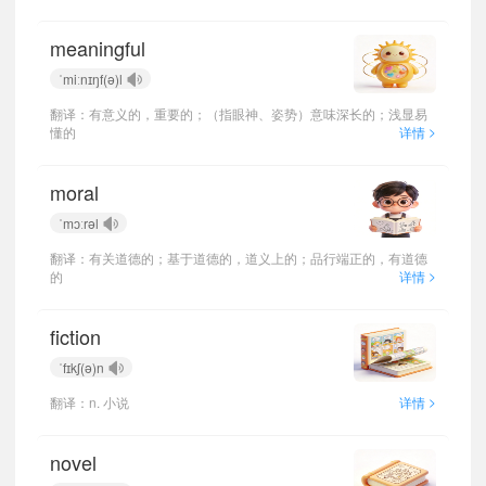
meaningful
ˈmiːnɪŋf(ə)l
翻译：有意义的，重要的；（指眼神、姿势）意味深长的；浅显易
>
懂的
详情
moral
ˈmɔːrəl
翻译：有关道德的；基于道德的，道义上的；品行端正的，有道德
>
的
详情
fiction
ˈfɪkʃ(ə)n
>
翻译：n. 小说
详情
novel