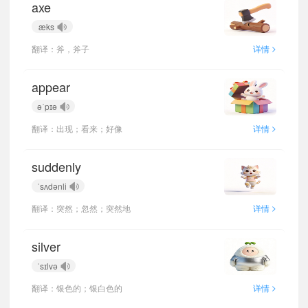
axe
æks
>
翻译：斧，斧子
详情
appear
əˈpɪə
>
翻译：出现；看来；好像
详情
suddenly
ˈsʌdənli
>
翻译：突然；忽然；突然地
详情
silver
ˈsɪlvə
>
翻译：银色的；银白色的
详情