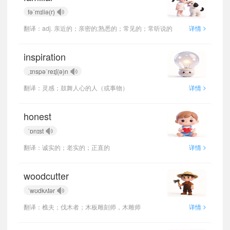
fəˈmɪliə(r)
>
翻译：adj. 亲近的；亲密的;熟悉的；常见的；常听说的
详情
inspiration
ˌɪnspəˈreɪʃ(ə)n
>
翻译：灵感；鼓舞人心的人（或事物）
详情
honest
ˈɒnɪst
>
翻译：诚实的；老实的；正直的
详情
woodcutter
ˈwʊdkʌtər
>
翻译：樵夫；伐木者；木板雕刻师，木雕师
详情