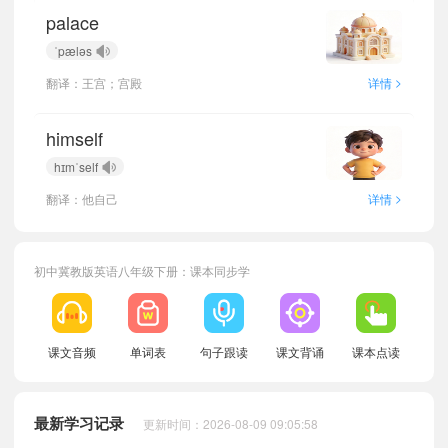
palace
ˈpæləs
>
翻译：王宫；宫殿
详情
himself
hɪmˈself
>
翻译：他自己
详情
初中冀教版英语八年级下册：课本同步学
小宝346751
正在学习
冀教版八年级上册Unit 3 Amazing sports单词
课文音频
单词表
句子跟读
课文背诵
课本点读
小宝354395
正在学习
冀教版九年级全一册Unit 7 The value of money单词
小宝651621
正在学习
冀教版七年级上册Unit 7 The value of money单词
最新学习记录
更新时间：2026-08-09 09:05:58
小宝958040
正在学习
冀教版八年级上册Unit 7 The value of money单词