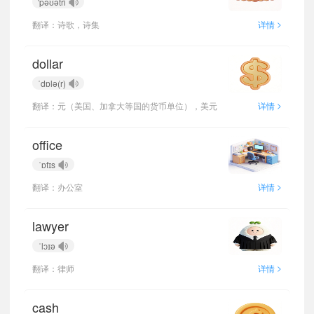
'pəʊətri
>
翻译：诗歌，诗集
详情
dollar
ˈdɒlə(r)
>
翻译：元（美国、加拿大等国的货币单位），美元
详情
office
ˈɒfɪs
>
翻译：办公室
详情
lawyer
ˈlɔɪə
>
翻译：律师
详情
cash