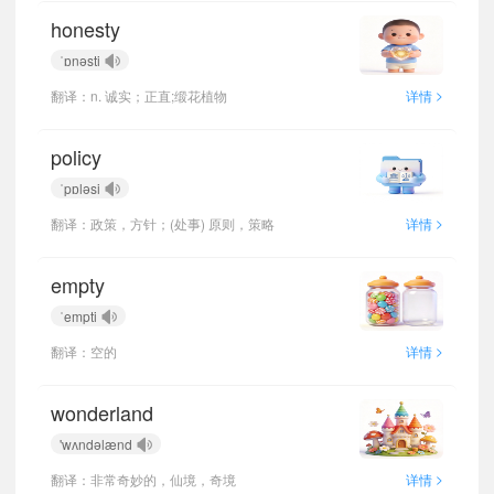
honesty
ˈɒnəsti
>
翻译：n. 诚实；正直;缎花植物
详情
policy
ˈpɒləsi
>
翻译：政策，方针；(处事) 原则，策略
详情
empty
ˈempti
>
翻译：空的
详情
wonderland
'wʌndəlænd
>
翻译：非常奇妙的，仙境，奇境
详情