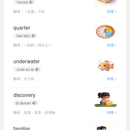
ˈnɒv(ə)l
>
翻译：（长篇）小说
详情
quarter
ˈkwɔːtə(r)
>
翻译：一刻钟；四分之一
详情
underwater
ˌʌndəˈwɔːtə
>
翻译：水下的
详情
discovery
dɪˈskʌvəri
>
翻译：发现；发觉；发现物
详情
familiar