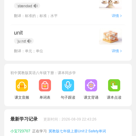
ˈstændəd
>
翻译：标准的；标准；水平
详情
unit
ˈjuːnɪt
>
翻译：单元；单位
详情
初中冀教版英语八年级下册：课本同步学
小宝865840
正在学习
冀教版八年级上册Unit 6 I love literature!单词
小宝656246
正在学习
冀教版九年级全一册Unit 2 Safety单词
小宝125210
正在学习
冀教版八年级上册Unit 8 Natural disasters单词
课文音频
单词表
句子跟读
课文背诵
课本点读
小宝144301
正在学习
冀教版七年级下册Unit 1 Spring is coming!单词
小宝253215
正在学习
冀教版七年级下册Unit 7 The value of money单词
最新学习记录
更新时间：2026-08-09 22:43:26
小宝723707
正在学习
冀教版七年级上册Unit 2 Safety单词
小宝983112
正在学习
冀教版九年级全一册Unit 3 Amazing sports单词