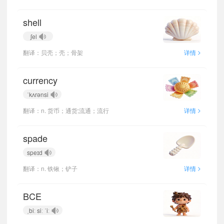
shell
ʃel
>
翻译：贝壳；壳；骨架
详情
currency
ˈkʌrənsi
>
翻译：n. 货币；通货;流通；流行
详情
spade
speɪd
>
翻译：n. 铁锹；铲子
详情
BCE
ˌbiː siː ˈiː