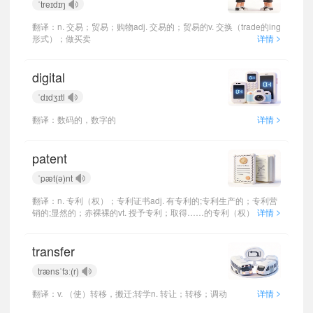
ˈtreɪdɪŋ
翻译：n. 交易；贸易；购物adj. 交易的；贸易的v. 交换（trade的ing
>
形式）；做买卖
详情
digital
ˈdɪdʒɪtl
>
翻译：数码的，数字的
详情
patent
ˈpæt(ə)nt
翻译：n. 专利（权）；专利证书adj. 有专利的;专利生产的；专利营
>
销的;显然的；赤裸裸的vt. 授予专利；取得……的专利（权）
详情
transfer
trænsˈfɜː(r)
>
翻译：v. （使）转移，搬迁;转学n. 转让；转移；调动
详情