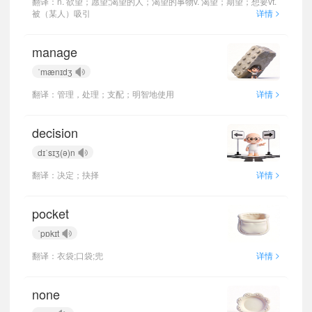
翻译：n. 欲望；愿望;渴望的人；渴望的事物v. 渴望；期望；想要vt.
>
被（某人）吸引
详情
manage
ˈmænɪdʒ
>
翻译：管理，处理；支配；明智地使用
详情
decision
dɪˈsɪʒ(ə)n
>
翻译：决定；抉择
详情
pocket
ˈpɒkɪt
>
翻译：衣袋;口袋;兜
详情
none