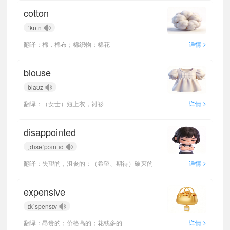
cotton
ˈkɒtn
>
翻译：棉，棉布；棉织物；棉花
详情
blouse
blaʊz
>
翻译：（女士）短上衣，衬衫
详情
disappointed
ˌdɪsəˈpɔɪntɪd
>
翻译：失望的，沮丧的；（希望、期待）破灭的
详情
expensive
ɪkˈspensɪv
>
翻译：昂贵的；价格高的；花钱多的
详情