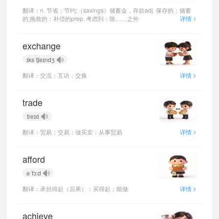
翻译：n. 节省；节约;（savings）储蓄金，存款adj. 保存的；储蓄
>
的;挽救的；补偿的prep. 考虑到；除……之外
详情
exchange
ɪksˈtʃeɪndʒ
>
翻译：交流；互访；交换
详情
trade
treɪd
>
翻译：贸易；交易；做买卖；从事贸易
详情
afford
əˈfɔ:d
>
翻译：承担得起（后果）；买得起；能做
详情
achieve