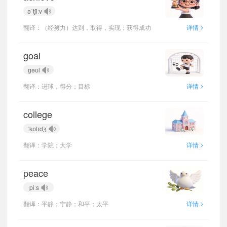
əˈtʃiːv
>
翻译：（经努力）达到，取得，实现；获得成功
详情
goal
ɡəʊl
>
翻译：进球，得分；目标
详情
college
ˈkɒlɪdʒ
>
翻译：学院；大学
详情
peace
piːs
>
翻译：平静；宁静；和平；太平
详情