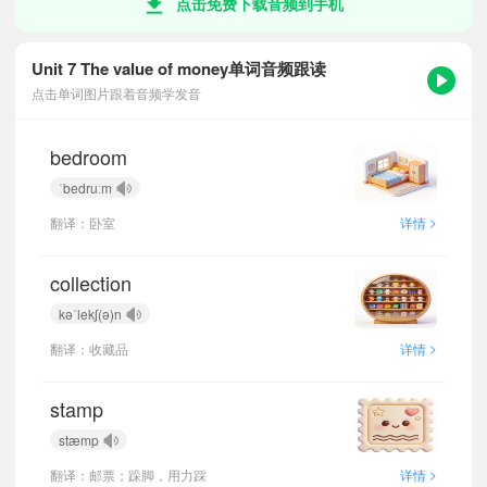
点击免费下载音频到手机
Unit 7 The value of money单词音频跟读
点击单词图片跟着音频学发音
bedroom
ˈbedruːm
>
翻译：卧室
详情
collection
kəˈlekʃ(ə)n
>
翻译：收藏品
详情
stamp
stæmp
>
翻译：邮票；跺脚，用力踩
详情