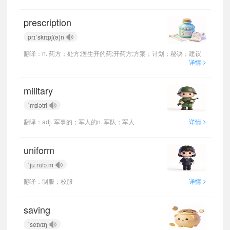
prescription
prɪˈskrɪpʃ(ə)n
翻译：n. 药方；处方;医生开的药;开药方;方案；计划；秘诀；建议
>
详情
military
ˈmɪlətri
>
翻译：adj. 军事的；军人的n. 军队；军人
详情
uniform
ˈjuːnɪfɔːm
>
翻译：制服；校服
详情
saving
ˈseɪvɪŋ