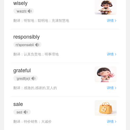
wisely
ˈwaɪzlɪ
>
翻译：明智地；聪明地；充满智慧地
详情
responsibly
rɪ'spɒnsəbli
>
翻译：认真负责地；明事理地
详情
grateful
ˈɡreɪtf(ə)l
>
翻译：感激的,感谢的,宜人的
详情
sale
seɪl
>
翻译：特价销售；大减价
详情