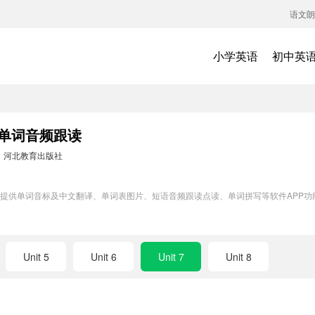
语文朗
小学英语
初中英
7单词音频跟读
：
河北教育出版社
练模块提供单词音标及中文翻译、单词表图片、短语音频跟读点读、单词拼写等软件AP
Unit 5
Unit 6
Unit 7
Unit 8