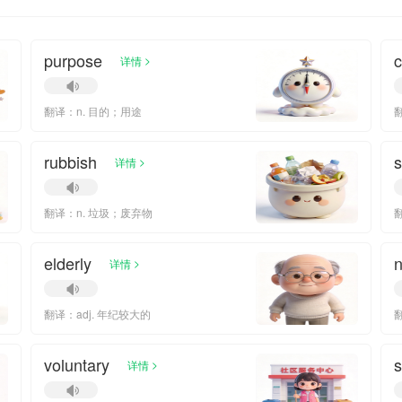
purpose
>
详情
翻译：n. 目的；用途
rubbish
s
>
详情
翻译：n. 垃圾；废弃物
elderly
n
>
详情
翻译：adj. 年纪较大的
voluntary
s
>
详情