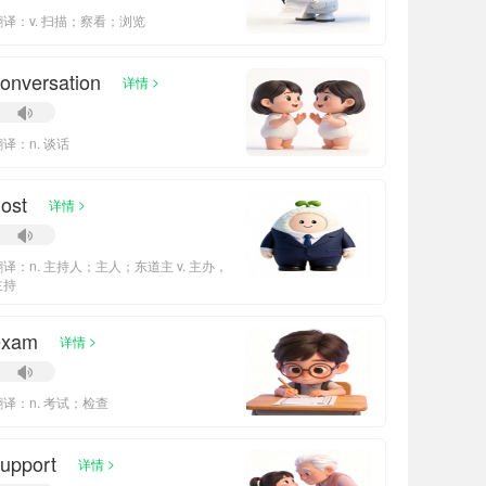
翻译：v. 扫描；察看；浏览
onversation
>
详情
翻译：n. 谈话
ost
>
详情
翻译：n. 主持人；主人；东道主 v. 主办，
主持
exam
>
详情
翻译：n. 考试；检查
upport
>
详情