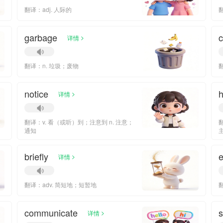
翻译：adj. 人际的
garbage
c
>
详情
翻译：n. 垃圾；废物
notice
h
>
详情
翻译：v. 看（或听）到；注意到 n. 注意；
通知
briefly
>
详情
翻译：adv. 简短地；短暂地
communicate
s
>
详情