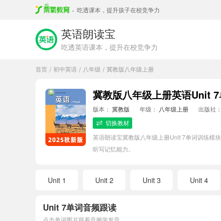
-
吃透课本，提升孩子在校竞争力
英语朗读宝
吃透英语课本，提升在校竞争力
首页
初中英语
八年级
冀教版八年级上册
/
/
/
冀教版八年级上册英语Unit 
版本：
冀教版
年级：
八年级上册
出版社
切换教材
英语朗读宝冀教版八年级上册Unit 7单词训
听写记忆能力。
Unit 1
Unit 2
Unit 3
Unit 4
Unit 7单词音频跟读
点击单词图片跟着音频学发音