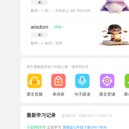
翻译：n. 较……年长的人 adj. 年纪大的
wisdom
>
详情
翻译：n. 知识；智慧
初中冀教版英语八年级上册：课本同步学
课文音频
单词表
句子跟读
课文背诵
课
小宝300451
正在学习
冀教版八年级下册Unit 2单词
小宝885428
正在学习
冀教版七年级下册Unit 6单词
小宝659340
正在学习
冀教版九年级全一册Unit 2单词
最新学习记录
更新时间：2026-08-07 19:29:19
小宝576119
正在学习
冀教版八年级下册Unit 7单词
小宝892978
正在学习
冀教版七年级下册Unit 1单词