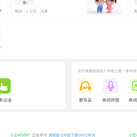
翻译：v. 交流；沟通
翻
初中冀教版英语八年级上册：单词强
本点读
磨耳朵
单词评测
单词
小宝542330
正在学习
冀教版八年级下册Unit 3单词
小宝9
小宝311022
正在学习
冀教版七年级下册Unit 3单词
小宝3
小宝495494
正在学习
冀教版九年级全一册Unit 7单词
小宝2
小宝980382
正在学习
冀教版九年级全一册Unit 3单词
小宝2
小宝405597
正在学习
冀教版七年级下册Unit 2单词
小宝4