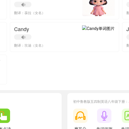
翻译：葆拉（女名）
Candy
J
翻译：坎迪（女名）
初中鲁教版五四制英语八年级下册：
小宝530195
正在学习
鲁教版五四制七年级下册Unit 7单词
小宝2
小宝639099
正在学习
鲁教版五四制七年级上册Unit 8单词
小宝5
小宝220154
正在学习
鲁教版五四制六年级下册Unit 5单词
小宝6
本点读
磨耳朵
单词评测
单词