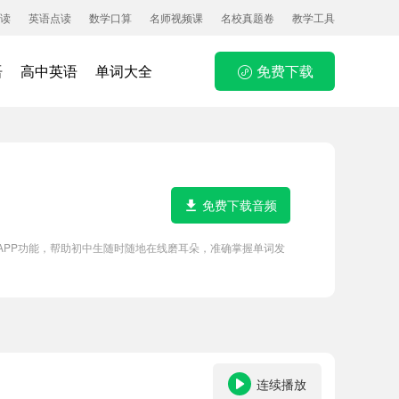
读
英语点读
数学口算
名师视频课
名校真题卷
教学工具
语
高中英语
单词大全
免费下载
免费下载音频
件APP功能，帮助初中生随时随地在线磨耳朵，准确掌握单词发
连续播放