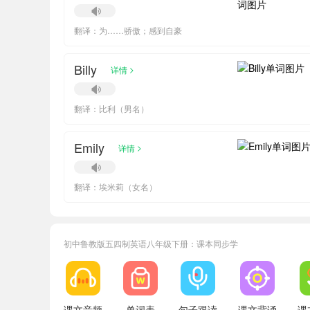
翻译：为……骄傲；感到自豪
Billy
>
详情
翻译：比利（男名）
Emily
>
详情
翻译：埃米莉（女名）
初中鲁教版五四制英语八年级下册：课本同步学
小宝550287
正在学习
鲁教版五四制九年级全一册Unit 3单词
小宝208182
正在学习
鲁教版五四制六年级上册Unit 7单词
小宝720170
正在学习
鲁教版五四制七年级上册Unit 4单词
课文音频
单词表
句子跟读
课文背诵
课