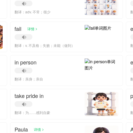
翻译：adv. 不常；很少
翻
fail
e
>
详情
翻译：v. 不及格；失败；未能（做到）
in person
e
翻译：亲身；亲自
take pride in
翻译：为……感到自豪
Paula
A
>
详情