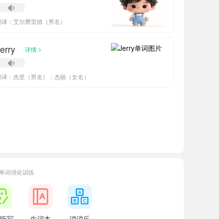
翻译：艾尔费雷德（男名）
erry
>
详情
翻译：杰里（男名）；杰丽（女名）
单词强化训练
38861
正在学习
鲁教版五四制七年级下册Unit 6单词
55032
正在学习
鲁教版五四制六年级下册Unit 3单词
05876
正在学习
鲁教版五四制八年级上册Unit 5单词
听写
生词本
消消乐