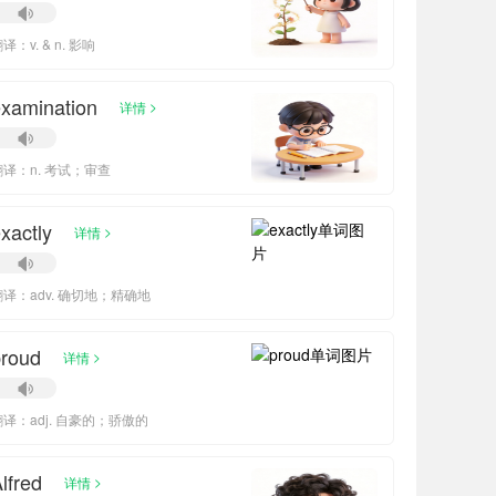
译：v. & n. 影响
xamination
>
详情
翻译：n. 考试；审查
xactly
>
详情
翻译：adv. 确切地；精确地
proud
>
详情
翻译：adj. 自豪的；骄傲的
lfred
>
详情