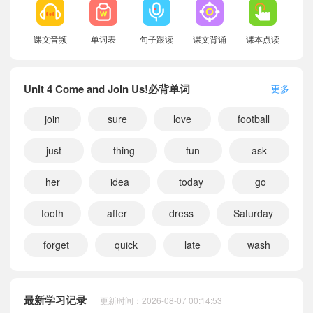
课文音频
单词表
句子跟读
课文背诵
课本点读
Unit 4 Come and Join Us!必背单词
更多
join
sure
love
football
just
thing
fun
ask
her
idea
today
go
tooth
after
dress
Saturday
forget
quick
late
wash
小宝838918
正在学习
广州教科版四年级上册Chunks and Sentence Stems课文朗读
小宝290265
正在学习
广州教科版四年级上册Unit 4 Come and Join Us!课文朗读
最新学习记录
更新时间：2026-08-07 00:14:53
小宝859281
正在学习
广州教科版四年级下册Unit 3 Plan My Day课文朗读