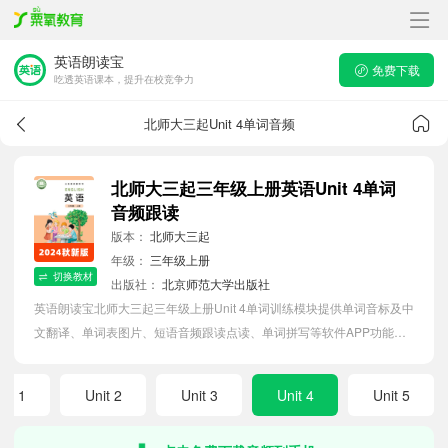
英语朗读宝
免费下载
吃透英语课本，提升在校竞争力
北师大三起Unit 4单词音频
北师大三起三年级上册英语Unit 4单词
音频跟读
版本：
北师大三起
年级：
三年级上册
切换教材
出版社：
北京师范大学出版社
英语朗读宝北师大三起三年级上册Unit 4单词训练模块提供单词音标及中
文翻译、单词表图片、短语音频跟读点读、单词拼写等软件APP功能，
帮助小学生随时随地在线磨耳朵，准确掌握单词发音，提高听写记忆能
力。
nit 1
Unit 2
Unit 3
Unit 4
Unit 5