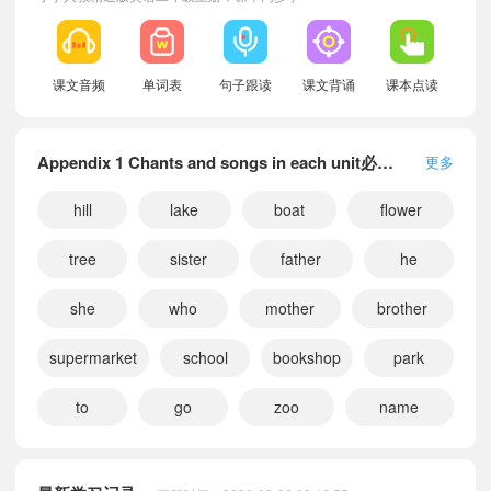
课文音频
单词表
句子跟读
课文背诵
课本点读
Appendix 1 Chants and songs in each unit必背单词
更多
hill
lake
boat
flower
tree
sister
father
he
she
who
mother
brother
supermarket
school
bookshop
park
to
go
zoo
name
小宝442820
正在学习
人教精通版一年级下册Appendix 2 Vocabulary in each unit课文朗读
小宝814390
正在学习
人教精通版二年级下册Appendix 2 Vocabulary in each unit课文朗读