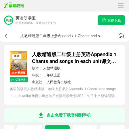
英语朗读宝
免费下载
吃透英语课本，提升在校竞争力
人教精通版二年级上册Appendix 1 Chants and songs in each unit课文音频
人教精通版二年级上册英语Appendix 1
Chants and songs in each unit课文音
频
版本：
人教精通版
年级：
二年级上册
切换教材
出版社：
人民教育出版社
英语朗读宝人教精通版二年级上册课文Appendix 1 Chants and songs
in each unit单元提供重点句子点读跟读音频MP3、句子中文翻译朗读，
听力磨耳朵等功能，内容同步2026最新教材英语电子课本，助力小学生
轻松掌握课文语法，吃透本单元课文。
点击免费下载音频到手机