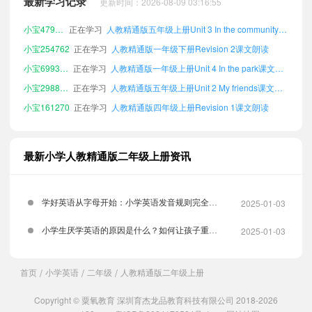
最新学习记录
更新时间：2026-08-09 03:16:55
小宝707363
正在学习
人教精通版三年级下册Unit 1 Family课文朗读
小宝479201
正在学习
人教精通版五年级上册Unit 3 In the community课文朗读
小宝254762
正在学习
人教精通版一年级下册Revision 2课文朗读
小宝699353
正在学习
人教精通版一年级上册Unit 4 In the park课文朗读
小宝298850
正在学习
人教精通版五年级上册Unit 2 My friends课文朗读
小宝161270
正在学习
人教精通版四年级上册Revision 1课文朗读
小宝329972
正在学习
人教精通版一年级下册Unit 1 Family课文朗读
小宝402056
正在学习
人教精通版五年级上册Appendix 2 Vocabulary in each unit课文朗读
最新小学人教精通版二年级上册资讯
小宝663367
正在学习
人教精通版一年级上册Appendix 2 Vocabulary in each unit课文朗读
小宝298430
正在学习
人教精通版二年级下册Unit 2 My friends课文朗读
2025-01-03
学好英语从字母开始：小学英语发音规则完全指
小宝806987
正在学习
人教精通版六年级下册Appendix 1 Chants and songs in each unit课文朗读
小宝746963
正在学习
人教精通版一年级上册Unit 3 In the community课文朗读
2025-01-03
南
小学生厌学英语的原因是什么？如何让孩子重拾
小宝970431
正在学习
人教精通版六年级下册Unit 3 In the community课文朗读
兴趣？
小宝890075
正在学习
人教精通版一年级下册Unit 2 My friends课文朗读
首页
小学英语
二年级
人教精通版二年级上册
/
/
/
小宝451937
正在学习
人教精通版二年级下册Appendix 3 Vocabulary A-Z课文朗读
Copyright © 粟氧教育 深圳育杰龙品教育科技有限公司 2018-2026
小宝217552
正在学习
人教精通版六年级下册Revision 2课文朗读