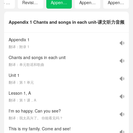
Unit 4 In the park
Revision 2
Appendix 1 Chants and songs in each unit
Appendix 2 Vocabulary in each unit
Appendix 3 Vocabulary A-Z
Appendix 1 Chants and songs in each unit-课文听力音频
Appendix 1
翻译：附录 1
Chants and songs in each unit
翻译：单元歌谣和歌曲
Unit 1
翻译：第 1 单元
Lesson 1, A
翻译：第 1 课，A
I'm so happy. Can you see?
翻译：我太高兴了。 你能看见吗？
This is my family. Come and see!